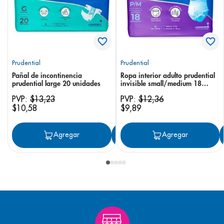
Prudential
Prudential
Pañal de incontinencia
Ropa interior adulto prudential
prudential large 20 unidades
invisible small/medium 18
unidades
PVP:
$
13
,
23
PVP:
$
12
,
36
$
10
,
58
$
9
,
89
Agregar
Agregar
Agregar