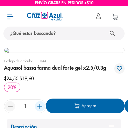
ENVÍO GRATIS EN PEDIDOS +$10
¿Qué estas buscando?
términos más buscados
Código de artículo
:
111033
1
.
protector solar
Aquasol bassa farma dual forte gel x2.5/0.3g
2
.
pañales
$
24
,
50
$
19
,
60
3
.
eucerin
20
%
4
.
cerave
5
.
nivea
Agregar
6
.
shampoo
7
.
bioderma
Descripción