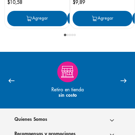
$
10
,
58
$
9
,
89
Agregar
Agregar
Agregar
Retiro en tienda
sin costo
Quienes Somos
Recompensas y promociones