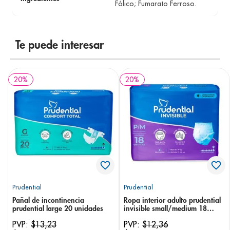
Fólico; Fumarato Ferroso.
Te puede interesar
20
%
20
%
Prudential
Prudential
Pañal de incontinencia
Ropa interior adulto prudential
prudential large 20 unidades
invisible small/medium 18
unidades
PVP:
$
13
,
23
PVP:
$
12
,
36