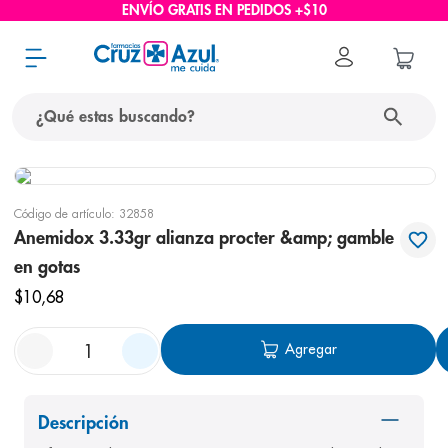
ENVÍO GRATIS EN PEDIDOS +$10
¿Qué estas buscando?
términos más buscados
Código de artículo
:
32858
1
.
protector solar
Anemidox 3.33gr alianza procter &amp; gamble
2
.
pañales
en gotas
3
.
eucerin
$
10
,
68
4
.
cerave
Agregar
5
.
nivea
6
.
shampoo
Descripción
7
.
bioderma