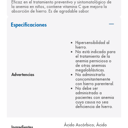
Eficaz en el tratamiento preventivo y sintomatológico de 
8
.
panolini
la anemia en niños, contiene vitamina C que mejora la 
absorción de hierro. Es de agradable sabor.
9
.
pediasure
Especificaciones
10
.
desodorante
Hipersensibilidad al
hierro.
No está indicado para
el tratamiento de la
anemia perniciosa o
de otras anemias
megaloblásticas.
No administrarlo
Advertencias
concomitantemente
con hierro parenteral.
No debe ser
administrado a
pacientes con anemia
cuya causa no sea
deficiencia de hierro.
Ácido Ascórbico; Ácido
Ingredientes