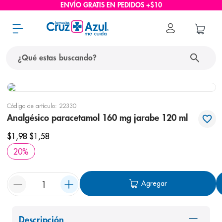
ENVÍO GRATIS EN PEDIDOS +$10
¿Qué estas buscando?
términos más buscados
Código de artículo
:
22330
1
.
protector solar
Analgésico paracetamol 160 mg jarabe 120 ml
2
.
pañales
$
1
,
98
$
1
,
58
3
.
eucerin
20
%
4
.
cerave
5
.
nivea
Agregar
6
.
bioderma
7
.
shampoo
Descripción