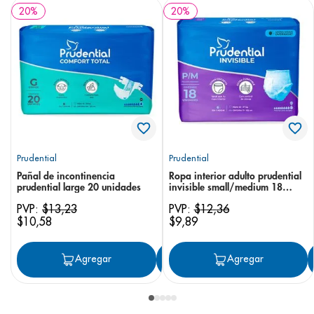
20
%
20
%
Prudential
Prudential
Pañal de incontinencia
Ropa interior adulto prudential
prudential large 20 unidades
invisible small/medium 18
unidades
PVP:
$
13
,
23
PVP:
$
12
,
36
$
10
,
58
$
9
,
89
Agregar
Agregar
Agregar