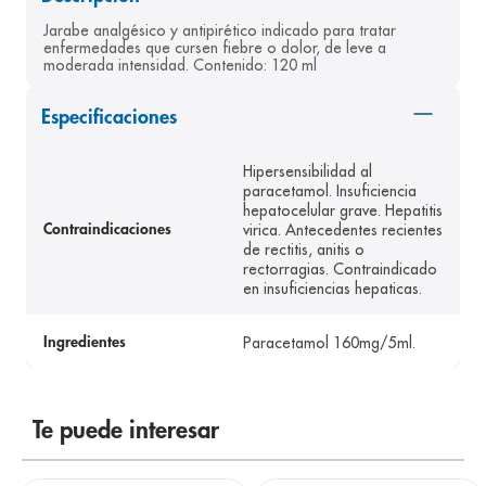
8
.
desodorante
Jarabe analgésico y antipirético indicado para tratar 
enfermedades que cursen fiebre o dolor, de leve a 
9
.
pediasure
moderada intensidad. Contenido: 120 ml
10
.
panolini
Especificaciones
Hipersensibilidad al
paracetamol. Insuficiencia
hepatocelular grave. Hepatitis
virica. Antecedentes recientes
Contraindicaciones
de rectitis, anitis o
rectorragias. Contraindicado
en insuficiencias hepaticas.
Paracetamol 160mg/5ml.
Ingredientes
Te puede interesar