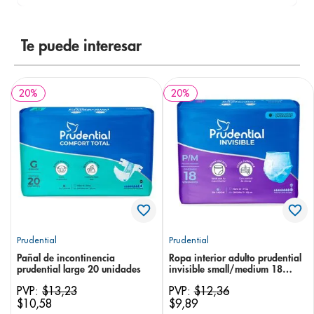
Te puede interesar
20
%
20
%
Prudential
Prudential
Pañal de incontinencia
Ropa interior adulto prudential
prudential large 20 unidades
invisible small/medium 18
unidades
PVP:
$
13
,
23
PVP:
$
12
,
36
$
10
,
58
$
9
,
89