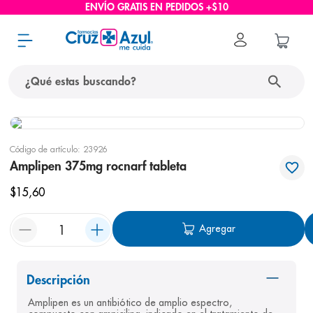
ENVÍO GRATIS EN PEDIDOS +$10
¿Qué estas buscando?
términos más buscados
Código de artículo
:
23926
1
.
protector solar
Amplipen 375mg rocnarf tableta
2
.
pañales
$
15
,
60
3
.
eucerin
Agregar
4
.
cerave
5
.
nivea
6
.
bioderma
Descripción
Amplipen es un antibiótico de amplio espectro, 
7
.
shampoo