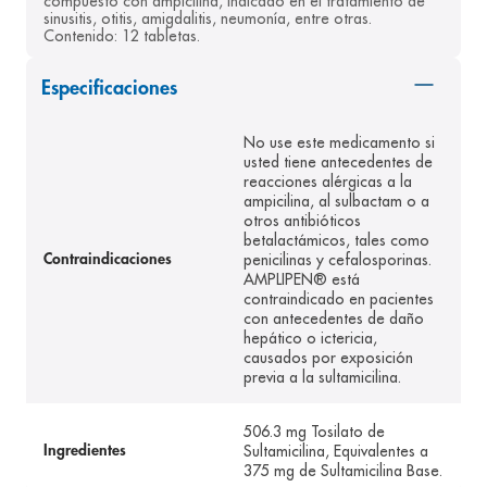
compuesto con ampicilina, indicado en el tratamiento de 
sinusitis, otitis, amigdalitis, neumonía, entre otras. 
8
.
desodorante
Contenido: 12 tabletas.
9
.
pediasure
Especificaciones
10
.
panolini
No use este medicamento si
usted tiene antecedentes de
reacciones alérgicas a la
ampicilina, al sulbactam o a
otros antibióticos
betalactámicos, tales como
penicilinas y cefalosporinas.
Contraindicaciones
AMPLIPEN® está
contraindicado en pacientes
con antecedentes de daño
hepático o ictericia,
causados por exposición
previa a la sultamicilina.
506.3 mg Tosilato de
Sultamicilina, Equivalentes a
Ingredientes
375 mg de Sultamicilina Base.