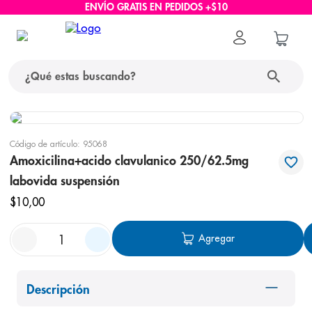
ENVÍO GRATIS EN PEDIDOS +$10
¿Qué estas buscando?
términos más buscados
Código de artículo
:
95068
1
.
protector solar
Amoxicilina+acido clavulanico 250/62.5mg
labovida suspensión
2
.
pañales
$
10
,
00
3
.
eucerin
4
.
cerave
Agregar
5
.
nivea
6
.
shampoo
Descripción
7
.
bioderma