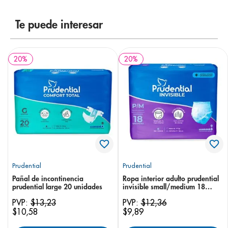
8
.
pediasure
Te puede interesar
9
.
panolini
10
.
prueba embarazo
20
%
20
%
Prudential
Prudential
Pañal de incontinencia
Ropa interior adulto prudential
prudential large 20 unidades
invisible small/medium 18
unidades
PVP:
$
13
,
23
PVP:
$
12
,
36
$
10
,
58
$
9
,
89