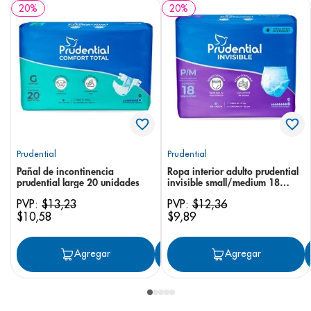
20
%
20
%
Prudential
Prudential
Pañal de incontinencia
Ropa interior adulto prudential
prudential large 20 unidades
invisible small/medium 18
unidades
PVP:
$
13
,
23
PVP:
$
12
,
36
$
10
,
58
$
9
,
89
Agregar
Agregar
Agregar