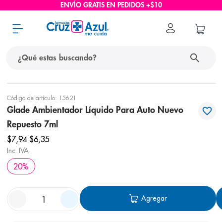
ENVÍO GRATIS EN PEDIDOS +$10
¿Qué estas buscando?
términos más buscados
Código de artículo
:
15621
Glade Ambientador Líquido Para Auto Nuevo
1
.
protector solar
Repuesto 7ml
2
.
pañales
$
7
,
94
$
6
,
35
3
.
eucerin
Inc. IVA
4
.
cerave
20
%
5
.
nivea
Agregar
6
.
bioderma
7
.
shampoo