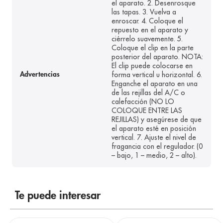
el aparato. 2. Desenrosque
las tapas. 3. Vuelva a
enroscar. 4. Coloque el
repuesto en el aparato y
ciérrelo suavemente. 5.
Coloque el clip en la parte
posterior del aparato. NOTA:
El clip puede colocarse en
forma vertical u horizontal. 6.
Advertencias
Enganche el aparato en una
de las rejillas del A/C o
calefacción (NO LO
COLOQUE ENTRE LAS
REJILLAS) y asegúrese de que
el aparato esté en posición
vertical. 7. Ajuste el nivel de
fragancia con el regulador. (0
– bajo, 1 – medio, 2 – alto).
Te puede interesar