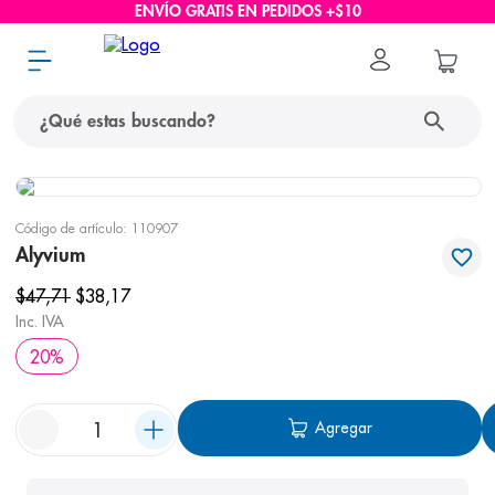
ENVÍO GRATIS EN PEDIDOS +$10
¿Qué estas buscando?
términos más buscados
Código de artículo
:
110907
1
.
protector solar
Alyvium
2
.
pañales
$
47
,
71
$
38
,
17
Inc. IVA
3
.
eucerin
20
%
4
.
cerave
5
.
nivea
Agregar
6
.
bioderma
7
.
shampoo