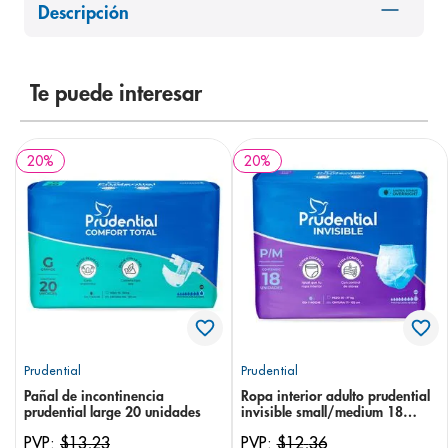
Descripción
8
.
pediasure
9
.
panolini
10
.
Te puede interesar
prueba embarazo
20
%
20
%
Prudential
Prudential
Pañal de incontinencia
Ropa interior adulto prudential
prudential large 20 unidades
invisible small/medium 18
unidades
PVP:
$
13
,
23
PVP:
$
12
,
36