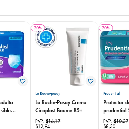
20
%
20
%
La Roche-posay
Prudential
adulto
La Roche-Posay Crema
Protector 
sible
Cicaplast Baume B5+
prudential
 18
PVP:
$
16
,
17
PVP:
$
10
,
37
$
12
,
94
$
8
,
30