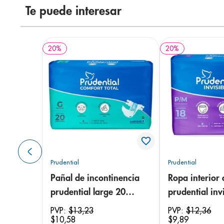
Te puede interesar
20
%
20
%
Prudential
Prudential
Pañal de incontinencia
Ropa interior 
prudential large 20
prudential invi
unidades
small/medium
PVP:
$
13
,
23
PVP:
$
12
,
36
$
10
,
58
$
9
,
89
unidades