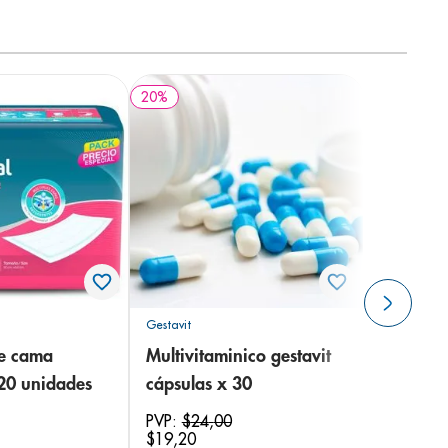
20
%
Gestavit
de cama
Multivitaminico gestavit
 20 unidades
cápsulas x 30
PVP:
$
24
,
00
$
19
,
20