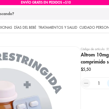
ENVÍO GRATIS EN PEDIDOS +$10
ndo?
DICINAS
DÍAS DEL BEBÉ
TRATAMIENTOS Y SALUD
CUIDADO PERSON
 más buscados
lar
Código de artículo
:
5
Altrom 10mg 
comprimido s
$
5
,
50
e