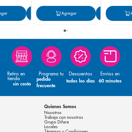
egar
Agregar
Agregar
Agreg
Retiro en
Programa tu
Descuentos
Envíos en
tienda
pedido
todos los días
60 minutos
sin costo
frecuente
Quienes Somos
Nosotros
Trabaja con nosotros
Grupo Difare
Locales
Términos y Condiciones