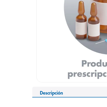
9
.
pediasure
10
.
panolini
Descripción