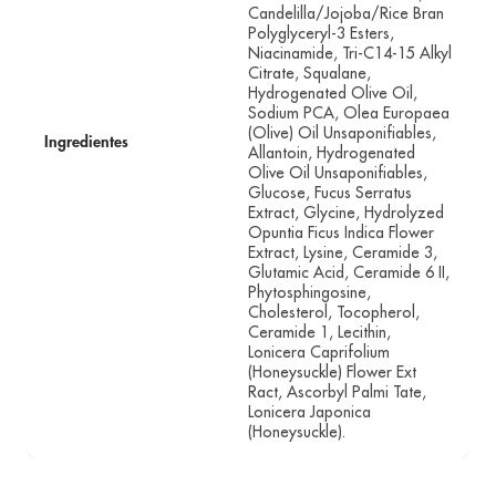
Candelilla/Jojoba/Rice Bran
Polyglyceryl-3 Esters,
Niacinamide, Tri-C14-15 Alkyl
Citrate, Squalane,
Hydrogenated Olive Oil,
Sodium PCA, Olea Europaea
(Olive) Oil Unsaponifiables,
Ingredientes
Allantoin, Hydrogenated
Olive Oil Unsaponifiables,
Glucose, Fucus Serratus
Extract, Glycine, Hydrolyzed
Opuntia Ficus Indica Flower
Extract, Lysine, Ceramide 3,
Glutamic Acid, Ceramide 6 II,
Phytosphingosine,
Cholesterol, Tocopherol,
Ceramide 1, Lecithin,
Lonicera Caprifolium
(Honeysuckle) Flower Ext
Ract, Ascorbyl Palmi Tate,
Lonicera Japonica
(Honeysuckle).