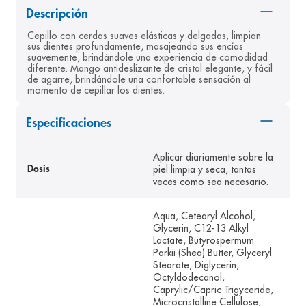
Descripción
8
.
desodorante
Cepillo con cerdas suaves elásticas y delgadas, limpian 
9
.
pediasure
sus dientes profundamente, masajeando sus encías 
suavemente, brindándole una experiencia de comodidad 
10
.
panolini
diferente. Mango antideslizante de cristal elegante, y fácil 
de agarre, brindándole una confortable sensación al 
momento de cepillar los dientes.
Especificaciones
Aplicar diariamente sobre la
piel limpia y seca, tantas
Dosis
veces como sea necesario.
Aqua, Cetearyl Alcohol,
Glycerin, C12-13 Alkyl
Lactate, Butyrospermum
Parkii (Shea) Butter, Glyceryl
Stearate, Diglycerin,
Octyldodecanol,
Caprylic/Capric Trigyceride,
Microcristalline Cellulose,