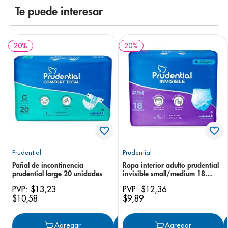
Te puede interesar
20
%
20
%
Prudential
Prudential
Pañal de incontinencia
Ropa interior adulto prudential
prudential large 20 unidades
invisible small/medium 18
unidades
PVP:
$
13
,
23
PVP:
$
12
,
36
$
10
,
58
$
9
,
89
Agregar
Agregar
Agregar