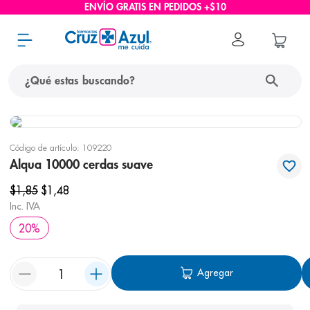
ENVÍO GRATIS EN PEDIDOS +$10
¿Qué estas buscando?
términos más buscados
Código de artículo
:
109220
1
.
protector solar
Alqua 10000 cerdas suave
2
.
pañales
$
1
,
85
$
1
,
48
3
.
eucerin
Inc. IVA
20
%
4
.
cerave
5
.
nivea
Agregar
6
.
bioderma
7
.
shampoo