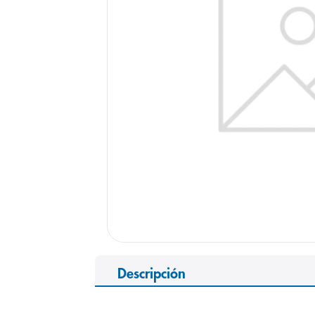
9
.
pediasure
10
.
panolini
Descripción