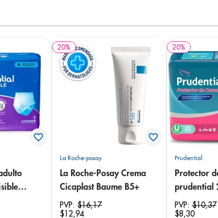
20
%
20
%
La Roche-posay
Prudential
adulto
La Roche-Posay Crema
Protector 
sible
Cicaplast Baume B5+
prudential
 18
PVP:
$
16
,
17
PVP:
$
10
,
37
$
12
,
94
$
8
,
30