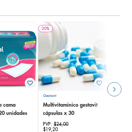
20
%
Gestavit
de cama
Multivitaminico gestavit
 20 unidades
cápsulas x 30
PVP:
$
24
,
00
$
19
,
20