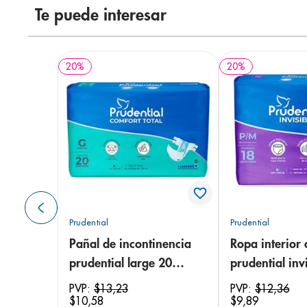
Te puede interesar
20
%
20
%
Prudential
Prudential
Pañal de incontinencia
Ropa interior 
prudential large 20
prudential invi
unidades
small/medium
PVP:
$
13
,
23
PVP:
$
12
,
36
$
10
,
58
$
9
,
89
unidades