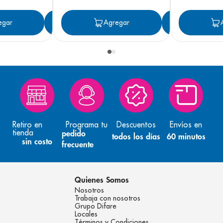
egar
Agregar
Agregar
Agreg
Retiro en
Programa tu
Descuentos
Envíos en
tienda
pedido
todos los días
60 minutos
sin costo
frecuente
Quienes Somos
Nosotros
Trabaja con nosotros
Grupo Difare
Locales
Términos y Condiciones