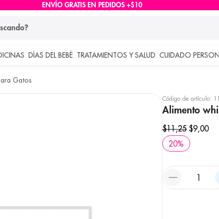
ENVÍO GRATIS EN PEDIDOS +$10
ndo?
DICINAS
DÍAS DEL BEBÉ
TRATAMIENTOS Y SALUD
CUIDADO PERSON
 más buscados
Para Gatos
lar
Código de artículo
:
1
Alimento whi
$
11
,
25
$
9
,
00
20
%
e