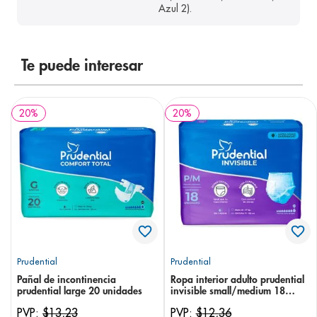
Azul 2).
Te puede interesar
20
%
20
%
Prudential
Prudential
Pañal de incontinencia
Ropa interior adulto prudential
prudential large 20 unidades
invisible small/medium 18
unidades
PVP:
$
13
,
23
PVP:
$
12
,
36