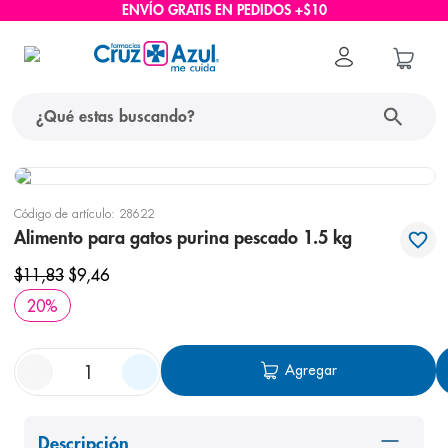
ENVÍO GRATIS EN PEDIDOS +$10
¿Qué estas buscando?
términos más buscados
Código de artículo
:
28622
1
.
protector solar
Alimento para gatos purina pescado 1.5 kg
2
.
pañales
$
11
,
83
$
9
,
46
3
.
eucerin
20
%
4
.
cerave
5
.
nivea
Agregar
6
.
bioderma
7
.
shampoo
Descripción