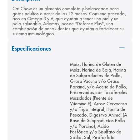
8
.
desodorante
Cat Chow es un alimento completo y balanceado para 
gatos adultos a partir de los 12 meses. Contiene pescado, 
9
.
pediasure
rico en Omega 3 y 6, que ayudan a tener una piel y un 
pelo saludable. Además, posee "Defense Plus", una 
combinación de antioxidantes que ayudan a fortalecer su 
10
.
panolini
sistema inmunológico.
Especificaciones
Maíz, Harina de Gluten de
Maíz, Harina de Soja, Harina
de Subproductos de Pollo,
Grasa Vacuna y/o Grasa
Porcina, y/o Aceite de Pollo,
Preservados con Tocoferoles
Mezclados (Fuente de
Vitamina E), Arroz Cervecero
y/o Trigo Integral, Harina de
Pescado, Digestivo Animal (A
Base de Subproductos Pollo
y/o Porcino), Ácido
Fosfórico y/o Bisulfato de
Sodio, Sal, Pirofosfato