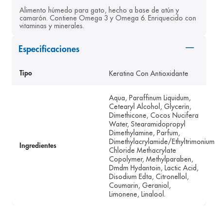
Alimento húmedo para gato, hecho a base de atún y 
8
.
desodorante
camarón. Contiene Omega 3 y Omega 6. Enriquecido con 
vitaminas y minerales.
9
.
pediasure
10
.
panolini
Especificaciones
Keratina Con Antioxidante
Tipo
Aqua, Paraffinum Liquidum,
Cetearyl Alcohol, Glycerin,
Dimethicone, Cocos Nucifera
Water, Stearamidopropyl
Dimethylamine, Parfum,
Dimethylacrylamide/Ethyltrimonium
Ingredientes
Chloride Methacrylate
Copolymer, Methylparaben,
Dmdm Hydantoin, Lactic Acid,
Disodium Edta, Citronellol,
Coumarin, Geraniol,
Limonene, Linalool.