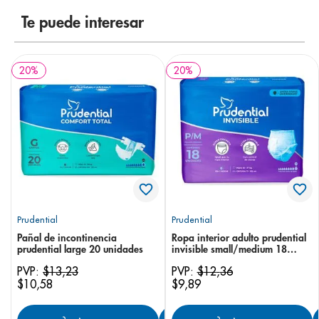
Te puede interesar
20
%
20
%
Prudential
Prudential
Pañal de incontinencia
Ropa interior adulto prudential
prudential large 20 unidades
invisible small/medium 18
unidades
PVP:
$
13
,
23
PVP:
$
12
,
36
$
10
,
58
$
9
,
89