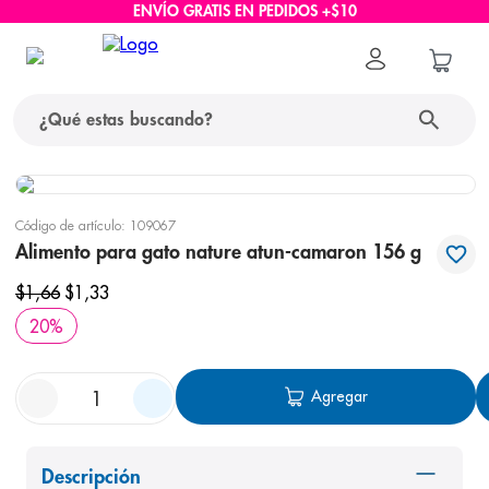
ENVÍO GRATIS EN PEDIDOS +$10
¿Qué estas buscando?
términos más buscados
Código de artículo
:
109067
1
.
protector solar
Alimento para gato nature atun-camaron 156 g
2
.
pañales
$
1
,
66
$
1
,
33
3
.
eucerin
20
%
4
.
cerave
Agregar
5
.
nivea
6
.
bioderma
7
.
shampoo
Descripción