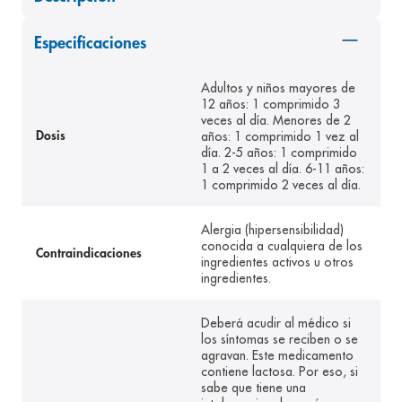
8
.
pediasure
Especificaciones
9
.
panolini
10
.
prueba embarazo
Adultos y niños mayores de
12 años: 1 comprimido 3
veces al día. Menores de 2
años: 1 comprimido 1 vez al
Dosis
día. 2-5 años: 1 comprimido
1 a 2 veces al día. 6-11 años:
1 comprimido 2 veces al día.
Alergia (hipersensibilidad)
conocida a cualquiera de los
Contraindicaciones
ingredientes activos u otros
ingredientes.
Deberá acudir al médico si
los síntomas se reciben o se
agravan. Este medicamento
contiene lactosa. Por eso, si
sabe que tiene una