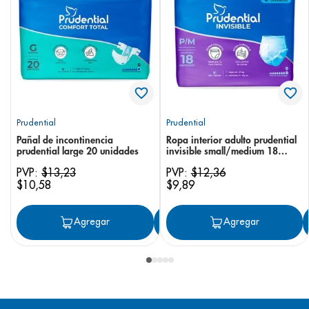
Prudential
Prudential
Pañal de incontinencia
Ropa interior adulto prudential
prudential large 20 unidades
invisible small/medium 18
unidades
PVP:
$
13
,
23
PVP:
$
12
,
36
$
10
,
58
$
9
,
89
Agregar
Agregar
Agregar