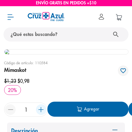
ENVÍO GRATIS EN PEDIDOS +$10
¿Qué estas buscando?
términos más buscados
Código de artículo
:
110584
1
.
protector solar
Mimaskot
2
.
pañales
$
1
,
23
$
0
,
98
3
.
eucerin
20
%
4
.
cerave
5
.
nivea
Agregar
6
.
shampoo
7
.
bioderma
Descripción