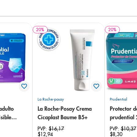
20
%
20
%
La Roche-posay
Prudential
adulto
La Roche-Posay Crema
Protector 
sible
Cicaplast Baume B5+
prudential
 18
PVP:
$
16
,
17
PVP:
$
10
,
37
$
12
,
94
$
8
,
30