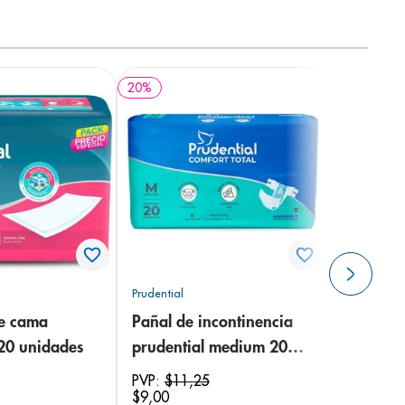
20
%
Prudential
de cama
Pañal de incontinencia
 20 unidades
prudential medium 20
unidades
PVP:
$
11
,
25
$
9
,
00