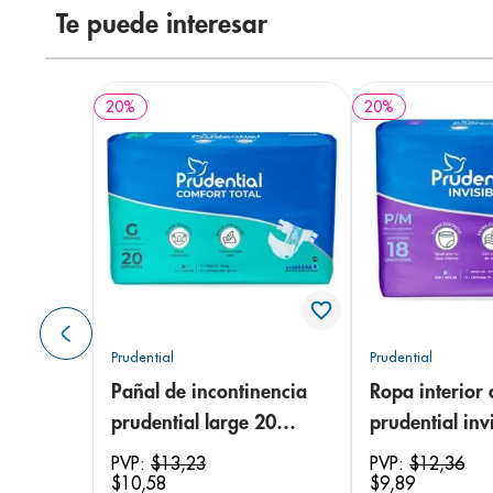
Te puede interesar
20
%
20
%
Prudential
Prudential
Pañal de incontinencia
Ropa interior 
prudential large 20
prudential invi
unidades
small/medium
PVP:
$
13
,
23
PVP:
$
12
,
36
$
10
,
58
$
9
,
89
unidades