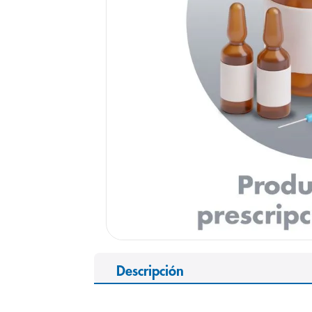
9
.
panolini
10
.
prueba emb
Descripción