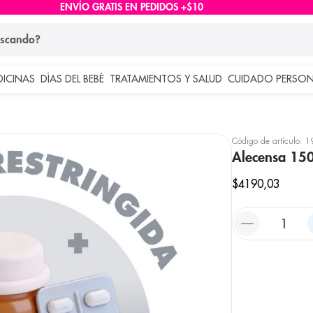
ENVÍO GRATIS EN PEDIDOS +$10
ndo?
DICINAS
DÍAS DEL BEBÉ
TRATAMIENTOS Y SALUD
CUIDADO PERSON
 más buscados
lar
Código de artículo
:
1
Alecensa 150
$
4190
,
03