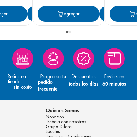
egar
Agregar
Agregar
Agreg
Retiro en
Programa tu
Descuentos
Envíos en
tienda
pedido
todos los días
60 minutos
sin costo
frecuente
Quienes Somos
Nosotros
Trabaja con nosotros
Grupo Difare
Locales
Términos y Condiciones