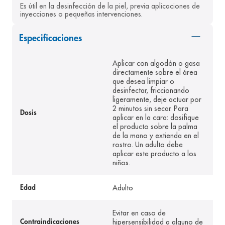
Es útil en la desinfección de la piel, previa aplicaciones de 
8
.
desodorante
inyecciones o pequeñas intervenciones.
9
.
pediasure
Especificaciones
10
.
panolini
Aplicar con algodón o gasa
directamente sobre el área
que desea limpiar o
desinfectar, friccionando
ligeramente, deje actuar por
2 minutos sin secar. Para
Dosis
aplicar en la cara: dosifique
el producto sobre la palma
de la mano y extienda en el
rostro. Un adulto debe
aplicar este producto a los
niños.
Adulto
Edad
Evitar en caso de
hipersensibilidad a alguno de
Contraindicaciones