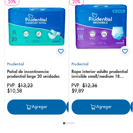
20
%
20
%
Prudential
Prudential
Pañal de incontinencia
Ropa interior adulto prudential
prudential large 20 unidades
invisible small/medium 18
unidades
PVP:
$
13
,
23
PVP:
$
12
,
36
$
10
,
58
$
9
,
89
Agregar
Agregar
Agregar