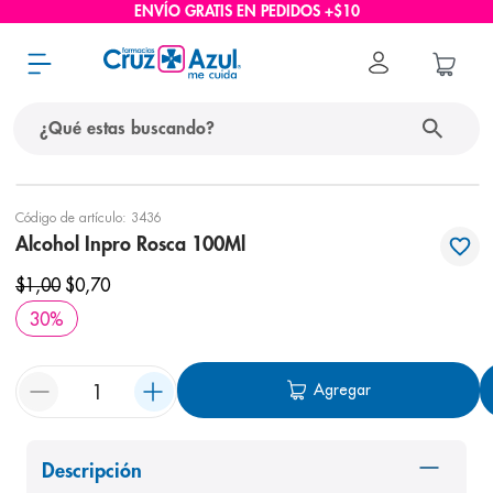
ENVÍO GRATIS EN PEDIDOS +$10
¿Qué estas buscando?
términos más buscados
Código de artículo
:
3436
Alcohol Inpro Rosca 100Ml
1
.
protector solar
$
1
,
00
$
0
,
70
2
.
pañales
30
%
3
.
eucerin
4
.
cerave
Agregar
5
.
nivea
6
.
bioderma
Descripción
7
.
shampoo