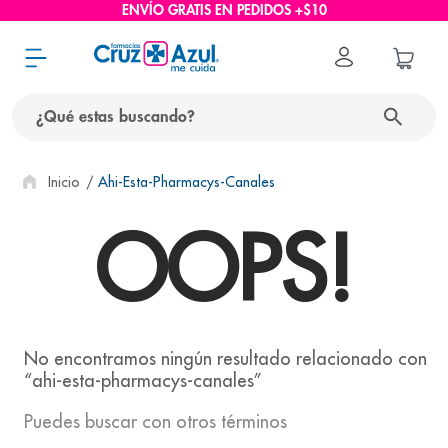
ENVÍO GRATIS EN PEDIDOS +$10
¿Qué estas buscando?
términos más buscados
Ahi-Esta-Pharmacys-Canales
OOPS!
1
.
protector solar
2
.
pañales
3
.
eucerin
4
.
cerave
5
.
nivea
ahi-esta-pharmacys-canales
6
.
bioderma
Puedes buscar con otros términos
7
.
shampoo