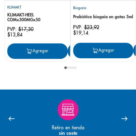
KLIMAKT
Biogaia
KLIMAKT-HEEL
Probiótico biogaia en gotas 5ml
COMx300MGx50
PVP:
$
23
,
92
PVP:
$
17
,
30
$
19
,
14
$
13
,
84
Agregar
Agregar
Agregar
Retiro en tienda
sin costo