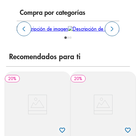
8
.
desodorante
Compra por categorías
9
.
pediasure
10
.
panolini
Recomendados para ti
20
%
20
%