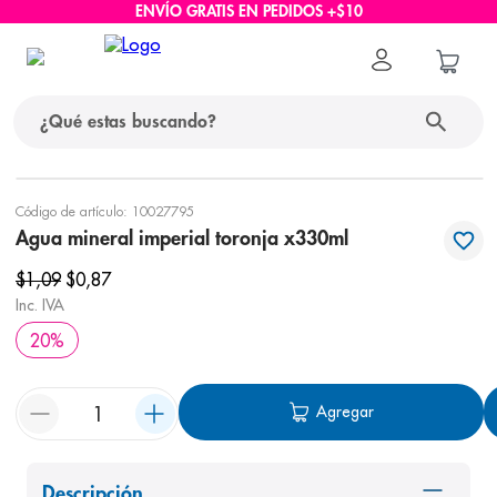
ENVÍO GRATIS EN PEDIDOS +$10
¿Qué estas buscando?
términos más buscados
Código de artículo
:
10027795
Agua mineral imperial toronja x330ml
1
.
protector solar
$
1
,
09
$
0
,
87
2
.
pañales
Inc. IVA
3
.
eucerin
20
%
4
.
cerave
5
.
nivea
Agregar
6
.
shampoo
7
.
bioderma
Descripción