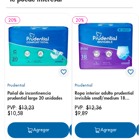
20
%
20
%
Prudential
Prudential
Pañal de incontinencia
Ropa interior adulto prudential
prudential large 20 unidades
invisible small/medium 18
unidades
PVP:
$
13
,
23
PVP:
$
12
,
36
$
10
,
58
$
9
,
89
Agregar
Agregar
Agregar