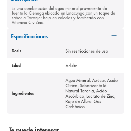
8
.
panolini
Es una combinación del agua mineral proveniente de 
fuente la Ciénega ubicado en Latacunga con un toque de 
9
.
pediasure
sabor a Toronja; bajo en calorías y fortificado con 
Vitamina C y Zinc.
10
.
desodorante
Especificaciones
Sin restricciones de uso
Dosis
Adulto
Edad
Agua Mineral, Azúcar, Acido
Cítrico, Saborizante Id.
Natural Toronja, Acido
Ingredientes
Ascórbico, Lactato de Zinc,
Rojo de Allura. Gas
Carbónico.
Te puede interesar