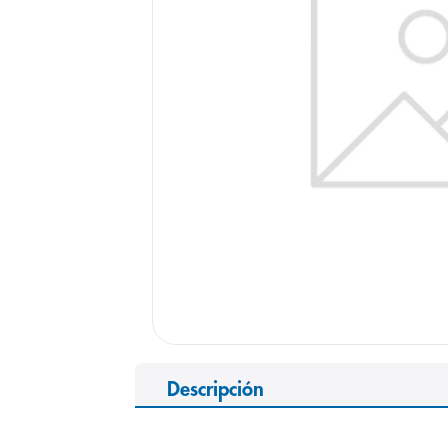
9
.
pediasure
10
.
panolini
Descripción