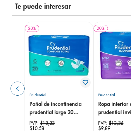
Te puede interesar
20
%
20
%
Prudential
Prudential
Pañal de incontinencia
Ropa interior 
prudential large 20
prudential invi
unidades
small/medium
PVP:
$
13
,
23
PVP:
$
12
,
36
$
10
,
58
$
9
,
89
unidades