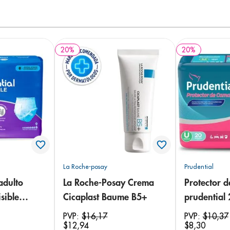
20
%
20
%
La Roche-posay
Prudential
adulto
La Roche-Posay Crema
Protector 
sible
Cicaplast Baume B5+
prudential
 18
PVP:
$
16
,
17
PVP:
$
10
,
37
$
12
,
94
$
8
,
30