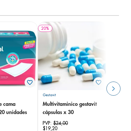
20
%
Gestavit
de cama
Multivitaminico gestavit
 20 unidades
cápsulas x 30
PVP:
$
24
,
00
$
19
,
20