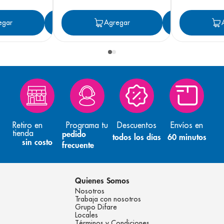
egar
Agregar
Agregar
Agreg
Retiro en
Programa tu
Descuentos
Envíos en
tienda
pedido
todos los días
60 minutos
sin costo
frecuente
Quienes Somos
Nosotros
Trabaja con nosotros
Grupo Difare
Locales
Términos y Condiciones