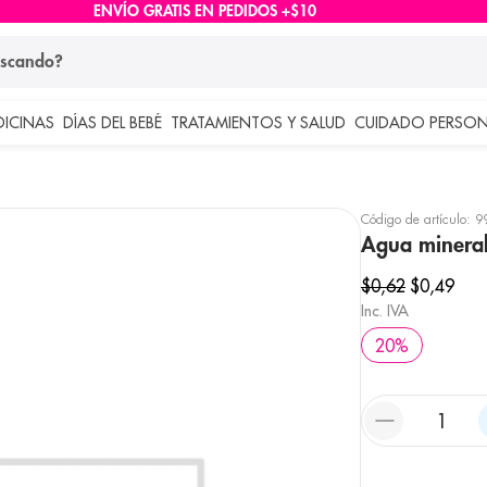
ENVÍO GRATIS EN PEDIDOS +$10
ndo?
DICINAS
DÍAS DEL BEBÉ
TRATAMIENTOS Y SALUD
CUIDADO PERSON
 más buscados
lar
Código de artículo
:
9
Agua mineral
$
0
,
62
$
0
,
49
Inc. IVA
20
%
e