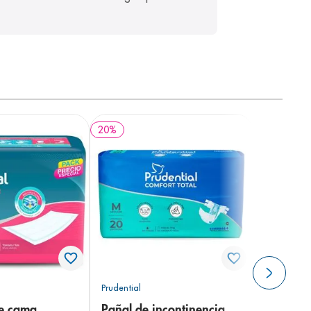
20
%
Prudential
de cama
Pañal de incontinencia