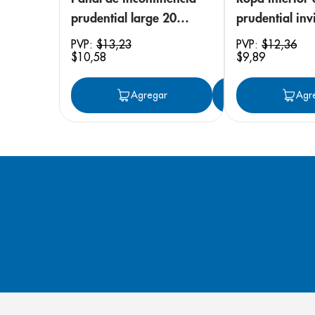
prudential large 20
prudential invi
unidades
small/medium
PVP:
$
13
,
23
PVP:
$
12
,
36
$
10
,
58
$
9
,
89
unidades
Agregar
Agregar
Agr