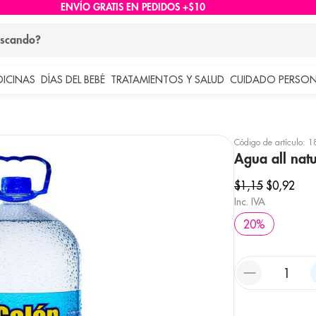
ENVÍO GRATIS EN PEDIDOS +$10
ndo?
DICINAS
DÍAS DEL BEBÉ
TRATAMIENTOS Y SALUD
CUIDADO PERSON
 más buscados
lar
Código de artículo
:
1
Agua all natur
$
1
,
15
$
0
,
92
Inc. IVA
20
%