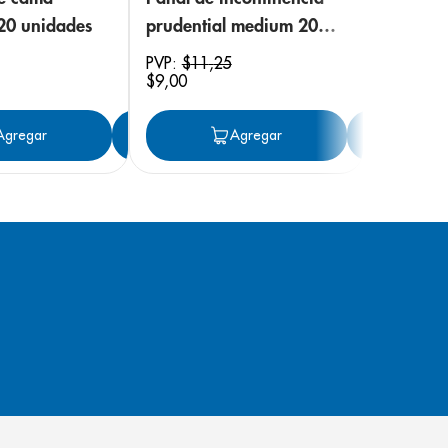
 20 unidades
prudential medium 20
unidades
PVP:
$
11
,
25
$
9
,
00
ar
Agregar
Agregar
Agregar
Ag