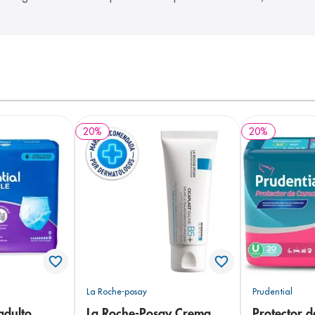
20
%
20
%
La Roche-posay
Prudential
adulto
La Roche-Posay Crema
Protector 