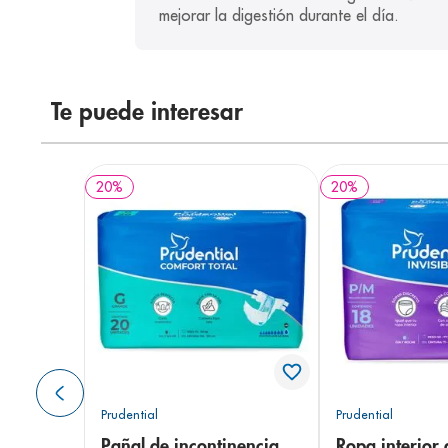
mejorar la digestión durante el día. 
Te puede interesar
20
%
20
%
Prudential
Prudential
Pañal de incontinencia
Ropa interior 