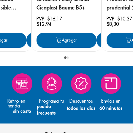
sible
Cicaplast Baume B5+
prudential
 18
PVP:
$
16
,
17
PVP:
$
10
,
37
$
12
,
94
$
8
,
30
egar
Agregar
Agregar
Agreg
Retiro en
Programa tu
Descuentos
Envíos en
tienda
pedido
todos los días
60 minutos
sin costo
frecuente