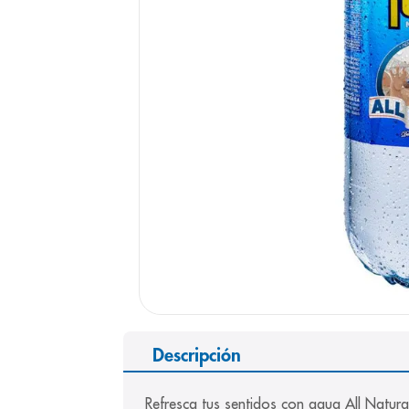
9
.
panolini
10
.
prueba emb
Descripción
Refresca tus sentidos con agua All Natura