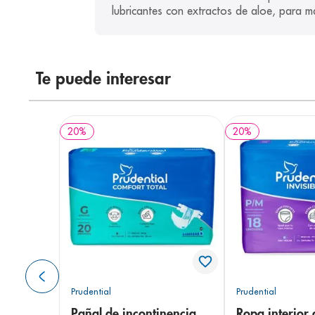
lubricantes con extractos de aloe, para m
Te puede interesar
20
%
20
%
Prudential
Prudential
Pañal de incontinencia
Ropa interior 