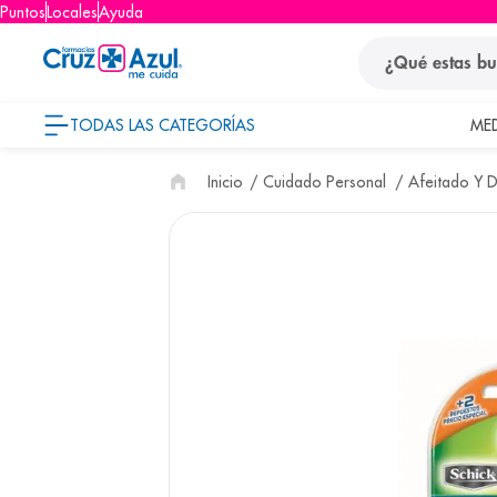
Puntos
Locales
Ayuda
¿Qué estas busca
TODAS LAS CATEGORÍAS
ME
términos
Cuidado Personal
Afeitado Y D
1
.
protector so
2
.
pañales
3
.
eucerin
4
.
cerave
5
.
nivea
6
.
bioderma
7
.
shampoo
8
.
desodorant