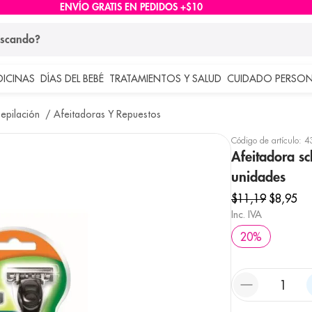
ENVÍO GRATIS EN PEDIDOS +$10
ndo?
DICINAS
DÍAS DEL BEBÉ
TRATAMIENTOS Y SALUD
CUIDADO PERSON
 más buscados
epilación
Afeitadoras Y Repuestos
lar
Código de artículo
:
4
Afeitadora sc
unidades
$
11
,
19
$
8
,
95
Inc. IVA
20
%
e