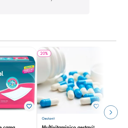
20
%
Gestavit
de cama
Multivitaminico gestavit