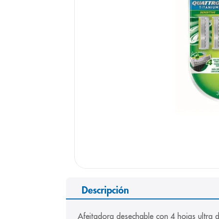
9
.
pediasure
10
.
panolini
Descripción
Afeitadora desechable con 4 hojas ultra d