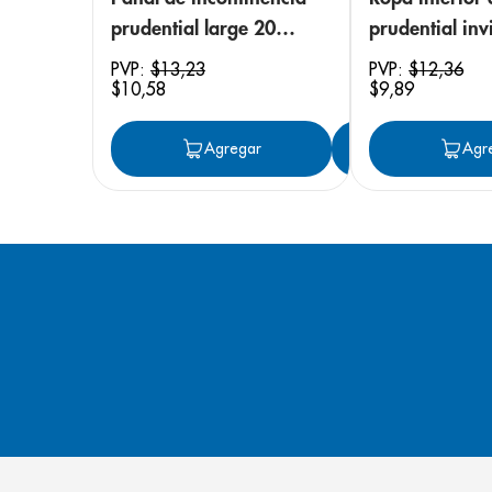
prudential large 20
prudential invi
unidades
small/medium
PVP:
$
13
,
23
PVP:
$
12
,
36
$
10
,
58
$
9
,
89
unidades
Agregar
Agregar
Agr