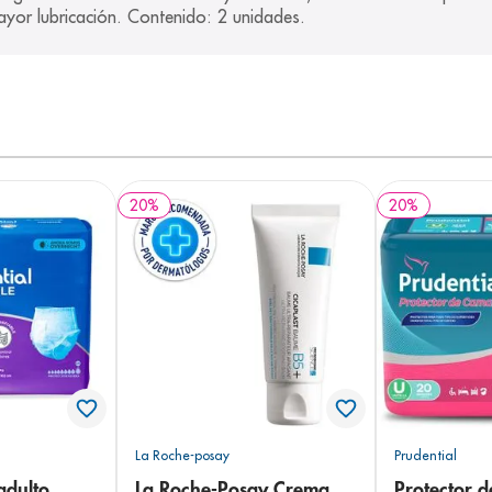
ayor lubricación. Contenido: 2 unidades.
20
%
20
%
La Roche-posay
Prudential
adulto
La Roche-Posay Crema
Protector 