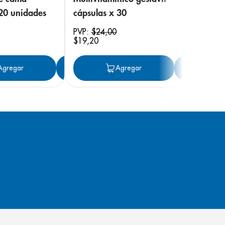
 20 unidades
cápsulas x 30
PVP:
$
24
,
00
$
19
,
20
ar
Agregar
Agregar
Agregar
Ag