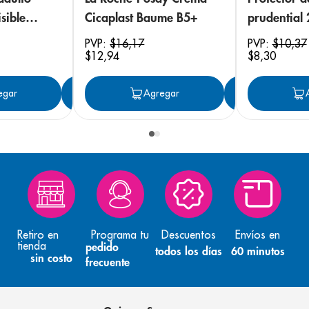
sible
Cicaplast Baume B5+
prudential
 18
PVP:
$
16
,
17
PVP:
$
10
,
37
$
12
,
94
$
8
,
30
egar
Agregar
Agregar
Agreg
Retiro en
Programa tu
Descuentos
Envíos en
tienda
pedido
todos los días
60 minutos
sin costo
frecuente