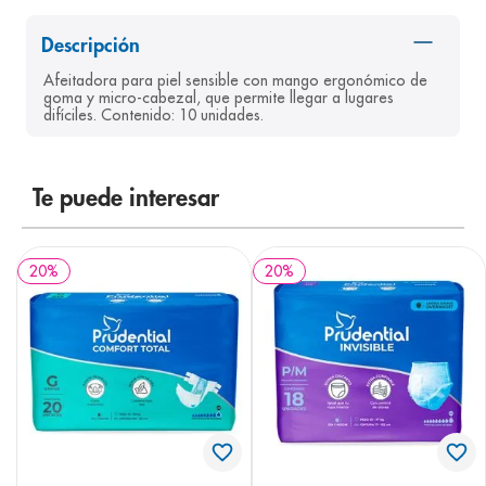
8
.
desodorante
Descripción
9
.
pediasure
Afeitadora para piel sensible con mango ergonómico de 
goma y micro-cabezal, que permite llegar a lugares 
10
.
panolini
difíciles. Contenido: 10 unidades.
Te puede interesar
20
%
20
%