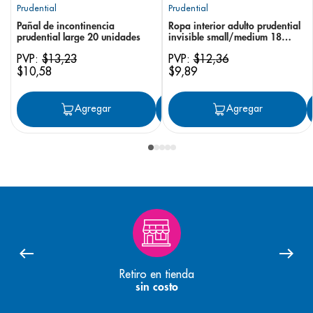
Prudential
Prudential
Pañal de incontinencia
Ropa interior adulto prudential
prudential large 20 unidades
invisible small/medium 18
unidades
PVP:
$
13
,
23
PVP:
$
12
,
36
$
10
,
58
$
9
,
89
Agregar
Agregar
Agregar
Retiro en tienda
sin costo