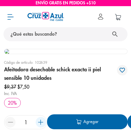
ENVÍO GRATIS EN PEDIDOS +$10
¿Qué estas buscando?
términos más buscados
Código de artículo
:
102639
1
.
protector solar
Afeitadora desechable schick exacta ii piel
2
.
pañales
sensible 10 unidades
3
.
eucerin
$
9
,
37
$
7
,
50
Inc. IVA
4
.
cerave
20
%
5
.
nivea
6
.
bioderma
Agregar
7
.
shampoo