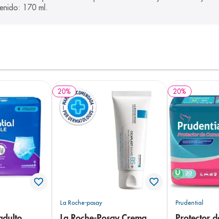
enido: 170 ml.
20
%
20
%
La Roche-posay
Prudential
adulto
La Roche-Posay Crema
Protector 