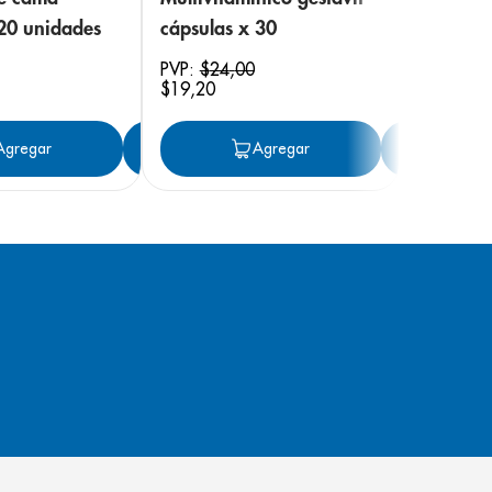
 20 unidades
cápsulas x 30
PVP:
$
24
,
00
$
19
,
20
ar
Agregar
Agregar
Agregar
Ag