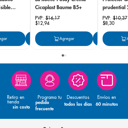
sible
Cicaplast Baume B5+
prudential
 18
PVP:
$
16
,
17
PVP:
$
10
,
37
$
12
,
94
$
8
,
30
egar
Agregar
Agregar
Agreg
Retiro en
Programa tu
Descuentos
Envíos en
tienda
pedido
todos los días
60 minutos
sin costo
frecuente