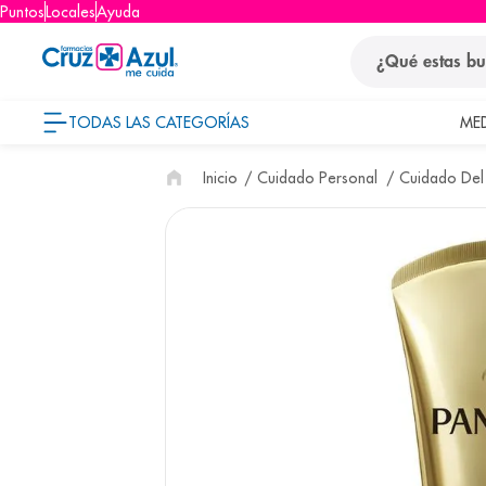
Puntos
Locales
Ayuda
¿Qué estas busca
TODAS LAS CATEGORÍAS
ME
términos
Cuidado Personal
Cuidado Del
1
.
protector so
2
.
pañales
3
.
eucerin
4
.
cerave
5
.
nivea
6
.
bioderma
7
.
shampoo
8
.
desodorant