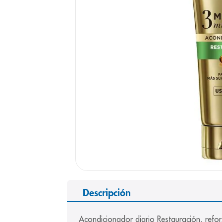
9
.
pediasure
10
.
panolini
Descripción
Acondicionador diario Restauración, refor