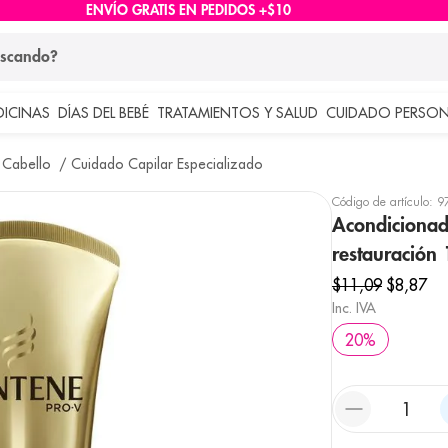
ENVÍO GRATIS EN PEDIDOS +$10
ndo?
DICINAS
DÍAS DEL BEBÉ
TRATAMIENTOS Y SALUD
CUIDADO PERSON
 más buscados
 Cabello
Cuidado Capilar Especializado
lar
Código de artículo
:
9
Acondicionad
restauración
$
11
,
09
$
8
,
87
Inc. IVA
20
%
e