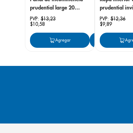
prudential large 20
prudential invi
unidades
small/medium
PVP:
$
13
,
23
PVP:
$
12
,
36
$
10
,
58
$
9
,
89
unidades
Agregar
Agregar
Agr