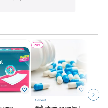
20
%
Gestavit
de cama
Multivitaminico gestavit