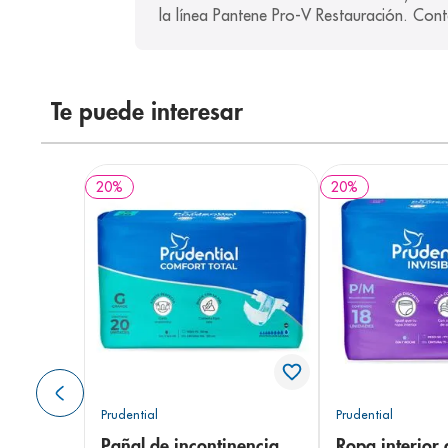
la línea Pantene Pro-V Restauración. Cont
Te puede interesar
20
%
20
%
Prudential
Prudential
Pañal de incontinencia
Ropa interior 