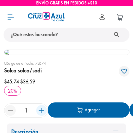
ENVÍO GRATIS EN PEDIDOS +$10
¿Qué estas buscando?
términos más buscados
Código de artículo
:
72674
1
.
protector solar
Solca solca/sodi
2
.
pañales
$
45
,
74
$
36
,
59
3
.
eucerin
20
%
4
.
cerave
5
.
nivea
Agregar
6
.
shampoo
7
.
bioderma
Descripción