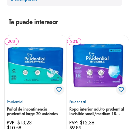
8
.
pediasure
9
.
panolini
Te puede interesar
10
.
prueba embarazo
20
%
20
%
Prudential
Prudential
Pañal de incontinencia
Ropa interior adulto prudential
prudential large 20 unidades
invisible small/medium 18
unidades
PVP:
$
13
,
23
PVP:
$
12
,
36
$
10
,
58
$
9
,
89