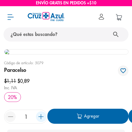
ENVÍO GRATIS EN PEDIDOS +$10
¿Qué estas buscando?
términos más buscados
Código de artículo
:
5079
1
.
protector solar
Paracelso
2
.
pañales
$
1
,
11
$
0
,
89
3
.
eucerin
Inc. IVA
20
%
4
.
cerave
5
.
nivea
Agregar
6
.
shampoo
7
.
bioderma