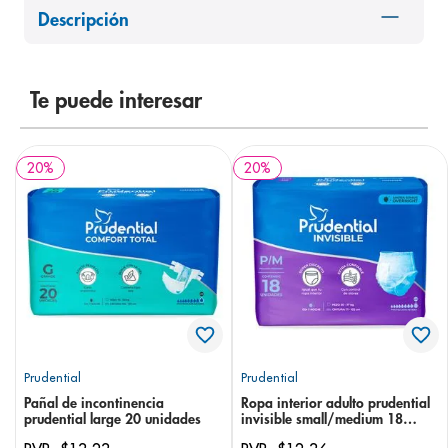
Descripción
8
.
panolini
9
.
pediasure
10
.
desodorante
Te puede interesar
20
%
20
%
Prudential
Prudential
Pañal de incontinencia
Ropa interior adulto prudential
prudential large 20 unidades
invisible small/medium 18
unidades