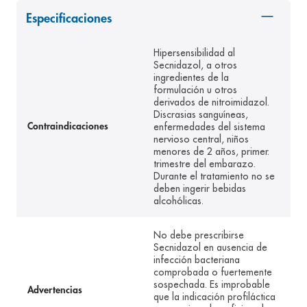
8
.
panolini
Especificaciones
9
.
pediasure
Hipersensibilidad al
10
.
desodorante
Secnidazol, a otros
ingredientes de la
formulación u otros
derivados de nitroimidazol.
Discrasias sanguíneas,
enfermedades del sistema
Contraindicaciones
nervioso central, niños
menores de 2 años, primer.
trimestre del embarazo.
Durante el tratamiento no se
deben ingerir bebidas
alcohólicas.
No debe prescribirse
Secnidazol en ausencia de
infección bacteriana
comprobada o fuertemente
sospechada. Es improbable
Advertencias
que la indicación profiláctica