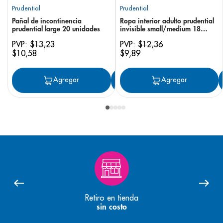
Prudential
Prudential
Pañal de incontinencia
Ropa interior adulto prudential
prudential large 20 unidades
invisible small/medium 18
unidades
PVP:
$
13
,
23
PVP:
$
12
,
36
$
10
,
58
$
9
,
89
Agregar
Agregar
Agregar
Retiro en tienda
sin costo