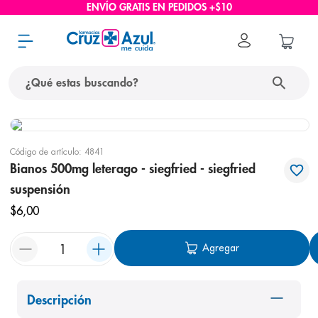
ENVÍO GRATIS EN PEDIDOS +$10
¿Qué estas buscando?
términos más buscados
Código de artículo
:
4841
1
.
protector solar
Bianos 500mg leterago - siegfried - siegfried
2
.
pañales
suspensión
3
.
eucerin
$
6
,
00
4
.
cerave
Agregar
5
.
nivea
6
.
shampoo
Descripción
7
.
bioderma