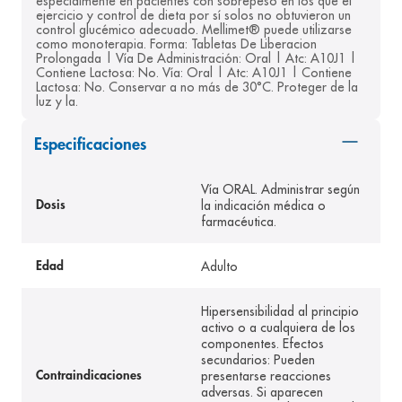
especialmente en pacientes con sobrepeso en los que el 
ejercicio y control de dieta por sí solos no obtuvieron un 
8
.
pediasure
control glucémico adecuado. Mellimet® puede utilizarse 
como monoterapia. Forma: Tabletas De Liberacion 
9
.
panolini
Prolongada | Vía De Administración: Oral | Atc: A10J1 | 
Contiene Lactosa: No. Vía: Oral | Atc: A10J1 | Contiene 
10
.
prueba embarazo
Lactosa: No. Conservar a no más de 30°C. Proteger de la 
luz y la.
Especificaciones
Vía ORAL. Administrar según
la indicación médica o
Dosis
farmacéutica.
Adulto
Edad
Hipersensibilidad al principio
activo o a cualquiera de los
componentes. Efectos
secundarios: Pueden
presentarse reacciones
Contraindicaciones
adversas. Si aparecen