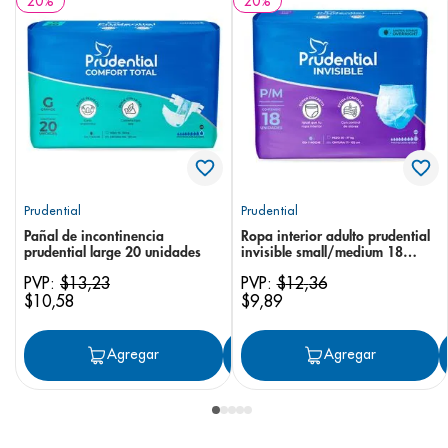
20
%
20
%
Prudential
Prudential
Pañal de incontinencia
Ropa interior adulto prudential
prudential large 20 unidades
invisible small/medium 18
unidades
PVP:
$
13
,
23
PVP:
$
12
,
36
$
10
,
58
$
9
,
89
Agregar
Agregar
Agregar