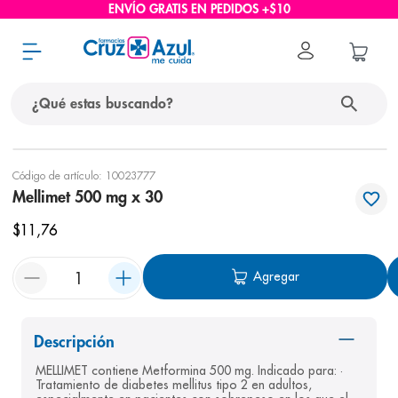
ENVÍO GRATIS EN PEDIDOS +$10
¿Qué estas buscando?
términos más buscados
Código de artículo
:
10023777
Mellimet 500 mg x 30
1
.
protector solar
$
11
,
76
2
.
pañales
3
.
eucerin
Agregar
4
.
cerave
5
.
nivea
Descripción
6
.
shampoo
MELLIMET contiene Metformina 500 mg. Indicado para: · 
Tratamiento de diabetes mellitus tipo 2 en adultos, 
7
.
bioderma