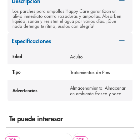
Descripción
8
.
pediasure
Los parches para ampollas Happy Care garantizan un 
alivio inmediato contra rozaduras y ampollas. Absorben 
9
.
panolini
líquido, sanan y resisten el agua por varios días. ¡Que 
nada detenga tu ritmo, úsalos con alegría!
10
.
prueba embarazo
Especificaciones
Adulto
Edad
Tratamientos de Pies
Tipo
Almacenamiento: Almacenar
Advertencias
en ambiente fresco y seco
Te puede interesar