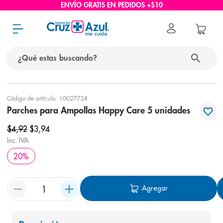
ENVÍO GRATIS EN PEDIDOS +$10
¿Qué estas buscando?
términos más buscados
Código de artículo
:
10027724
Parches para Ampollas Happy Care 5 unidades
1
.
protector solar
$
4
,
92
$
3
,
94
2
.
pañales
Inc. IVA
3
.
eucerin
20
%
4
.
cerave
5
.
nivea
Agregar
6
.
shampoo
7
.
bioderma