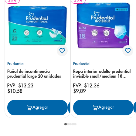
20
%
20
%
Prudential
Prudential
Pañal de incontinencia
Ropa interior adulto prudential
prudential large 20 unidades
invisible small/medium 18
unidades
PVP:
$
13
,
23
PVP:
$
12
,
36
$
10
,
58
$
9
,
89
Agregar
Agregar
Agregar