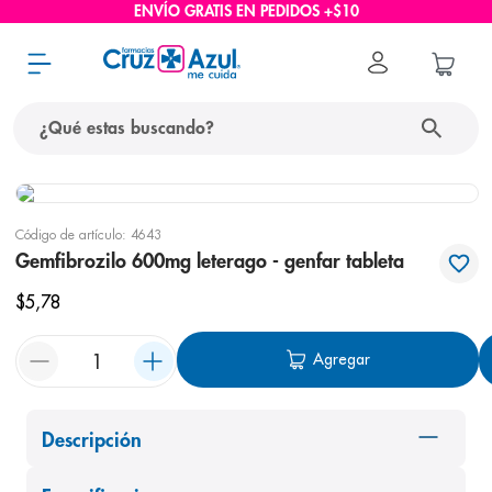
ENVÍO GRATIS EN PEDIDOS +$10
¿Qué estas buscando?
términos más buscados
Código de artículo
:
4643
1
.
protector solar
Gemfibrozilo 600mg leterago - genfar tableta
2
.
pañales
$
5
,
78
3
.
eucerin
Agregar
4
.
cerave
5
.
nivea
6
.
shampoo
Descripción
7
.
bioderma