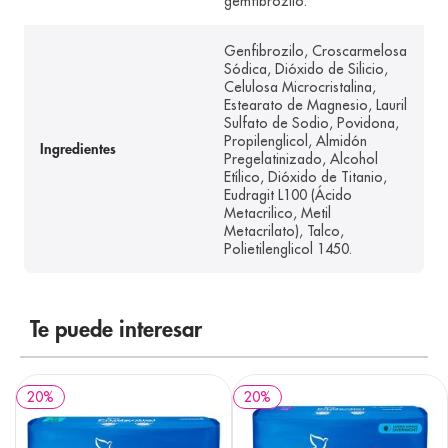
gemfibrozilo.
Genfibrozilo, Croscarmelosa
Sódica, Dióxido de Silicio,
Celulosa Microcristalina,
Estearato de Magnesio, Lauril
Sulfato de Sodio, Povidona,
Propilenglicol, Almidón
Ingredientes
Pregelatinizado, Alcohol
Etílico, Dióxido de Titanio,
Eudragit L100 (Ácido
Metacrilico, Metil
Metacrilato), Talco,
Polietilenglicol 1450.
Te puede interesar
20
%
20
%