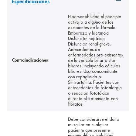
Especificaciones
8
.
panolini
Hipersensibilidad al principio
9
.
pediasure
activo o a alguno de los
excipientes de la fórmula.
10
.
desodorante
Embarazo y lactancia.
Disfunción hepática.
Disfunción renal grave.
Antecedentes de
enfermedades pre-existentes
de la vesícula biliar o vías
Contraindicaciones
biliares, incluyendo cálculos
biliares. Uso concomitante
con repaglinida o
Simvastatina. Pacientes con
antecedentes de fotoalergia
o reacción fototóxica
durante el tratamiento con
fibratos.
Debe considerarse el daño
muscular en cualquier
paciente que presente
mialgia difusa, debilidad