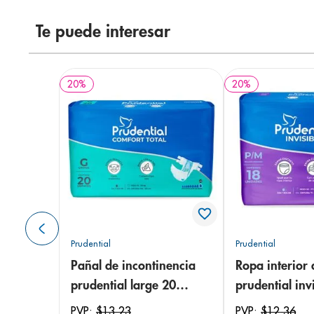
Te puede interesar
20
%
20
%
Prudential
Prudential
Pañal de incontinencia
Ropa interior 
prudential large 20
prudential invi
unidades
small/medium
PVP:
$
13
,
23
PVP:
$
12
,
36