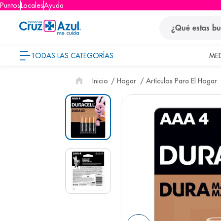
Puntos
Locales
Ayuda
¿Qué estas busca
TODAS LAS CATEGORÍAS
ME
términos
Hogar
Artículos Para El Hogar
1
.
protector so
2
.
pañales
3
.
eucerin
4
.
cerave
5
.
nivea
6
.
bioderma
7
.
shampoo
8
.
desodorant