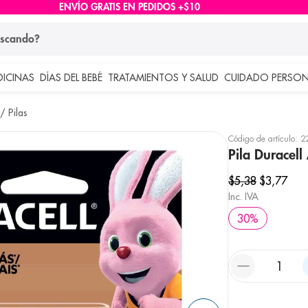
ENVÍO GRATIS EN PEDIDOS +$10
ndo?
DICINAS
DÍAS DEL BEBÉ
TRATAMIENTOS Y SALUD
CUIDADO PERSON
 más buscados
Pilas
lar
Código de artículo
:
2
Pila Duracel
$
5
,
38
$
3
,
77
Inc. IVA
30
%
e