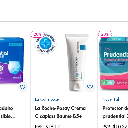
20
%
20
%
La Roche-posay
Prudential
adulto
La Roche-Posay Crema
Protector 
sible
Cicaplast Baume B5+
prudential
 18
PVP:
$
16
,
17
PVP:
$
10
,
37