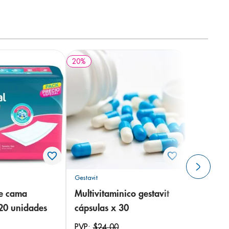
20
%
Gestavit
de cama
Multivitaminico gestavit
 20 unidades
cápsulas x 30
PVP:
$
24
,
00