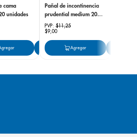
de cama
Pañal de incontinencia
 20 unidades
prudential medium 20
unidades
PVP:
$
11
,
25
$
9
,
00
ar
Agregar
Agregar
Agregar
Ag