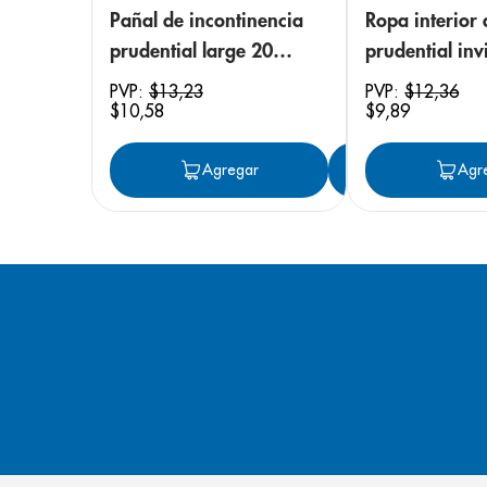
Pañal de incontinencia
Ropa interior 
prudential large 20
prudential invi
unidades
small/medium
PVP:
$
13
,
23
PVP:
$
12
,
36
$
10
,
58
$
9
,
89
unidades
Agregar
Agregar
Agr