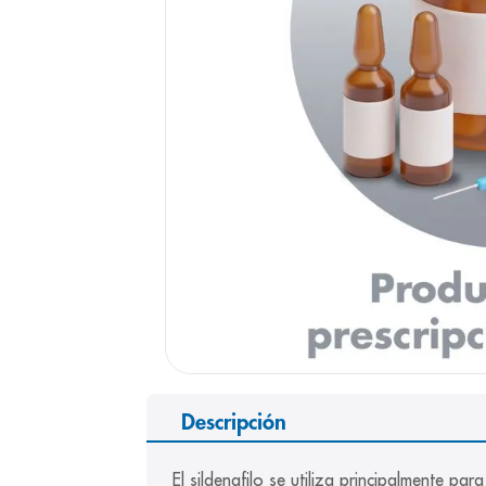
9
.
panolini
10
.
prueba emb
Descripción
El sildenafilo se utiliza principalmente pa