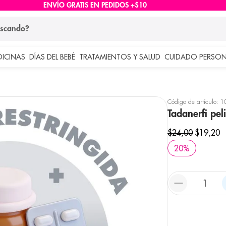
ENVÍO GRATIS EN PEDIDOS +$10
ndo?
DICINAS
DÍAS DEL BEBÉ
TRATAMIENTOS Y SALUD
CUIDADO PERSON
 más buscados
lar
Código de artículo
:
1
Tadanerfi pe
$
24
,
00
$
19
,
20
20
%