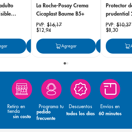
adulto
La Roche-Posay Crema
Protector 
sible
Cicaplast Baume B5+
prudential
 18
PVP:
$
16
,
17
PVP:
$
10
,
37
$
12
,
94
$
8
,
30
egar
Agregar
Agregar
Agreg
Retiro en
Programa tu
Descuentos
Envíos en
tienda
pedido
todos los días
60 minutos
sin costo
frecuente