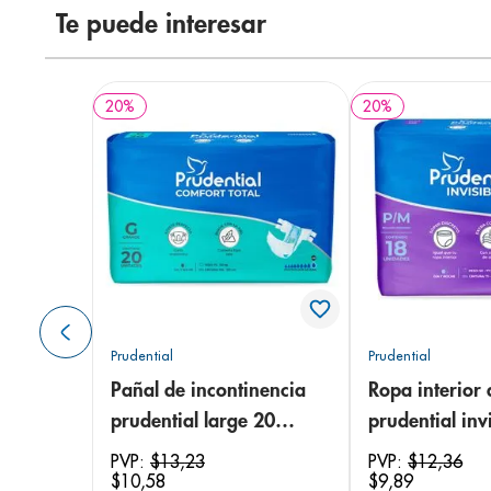
Te puede interesar
20
%
20
%
Prudential
Prudential
Pañal de incontinencia
Ropa interior 
prudential large 20
prudential invi
unidades
small/medium
PVP:
$
13
,
23
PVP:
$
12
,
36
$
10
,
58
$
9
,
89
unidades