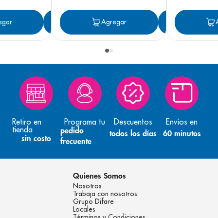
egar
Agregar
Agregar
Agreg
Retiro en
Programa tu
Descuentos
Envíos en
tienda
pedido
todos los días
60 minutos
sin costo
frecuente
Quienes Somos
Nosotros
Trabaja con nosotros
Grupo Difare
Locales
Términos y Condiciones