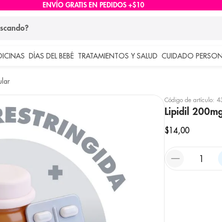
ENVÍO GRATIS EN PEDIDOS +$10
ndo?
DICINAS
DÍAS DEL BEBÉ
TRATAMIENTOS Y SALUD
CUIDADO PERSON
 más buscados
lar
lar
Código de artículo
:
4
Lipidil 200m
$
14
,
00