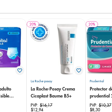
20
%
20
%
La Roche-posay
Prudential
adulto
La Roche-Posay Crema
Protector 
sible
Cicaplast Baume B5+
prudential
 18
PVP:
$
16
,
17
PVP:
$
10
,
37
$
12
,
94
$
8
,
30