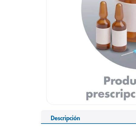
9
.
pediasure
10
.
desodorant
Descripción