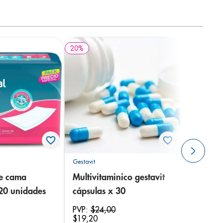
20
%
Gestavit
de cama
Multivitaminico gestavit
 20 unidades
cápsulas x 30
PVP:
$
24
,
00
$
19
,
20