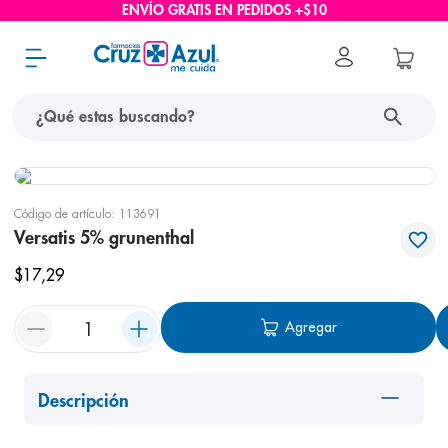
ENVÍO GRATIS EN PEDIDOS +$10
¿Qué estas buscando?
términos más buscados
Código de artículo
:
113691
1
.
protector solar
Versatis 5% grunenthal
2
.
pañales
$
17
,
29
3
.
eucerin
Agregar
4
.
cerave
5
.
nivea
6
.
shampoo
Descripción
7
.
bioderma