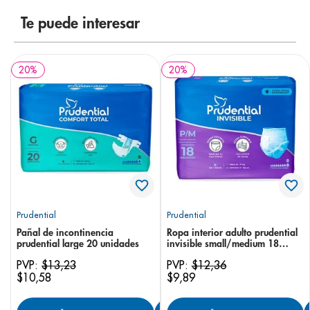
8
.
panolini
Te puede interesar
9
.
pediasure
10
.
desodorante
20
%
20
%
Prudential
Prudential
Pañal de incontinencia
Ropa interior adulto prudential
prudential large 20 unidades
invisible small/medium 18
unidades
PVP:
$
13
,
23
PVP:
$
12
,
36
$
10
,
58
$
9
,
89