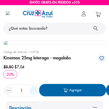
ENVÍO GRATIS EN PEDIDOS +$10
¿Qué estas buscando?
términos más buscados
Código de artículo
:
110726
1
.
protector solar
Kinemax 25mg leterago - megalabs
2
.
pañales
$
8
,
80
$
7
,
04
3
.
eucerin
20
%
4
.
cerave
5
.
nivea
Agregar
6
.
bioderma
7
.
shampoo
Descripción