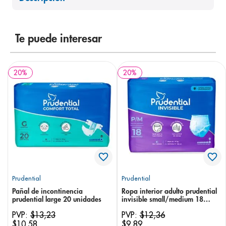
8
.
pediasure
9
.
panolini
Te puede interesar
10
.
prueba embarazo
20
%
20
%
Prudential
Prudential
Pañal de incontinencia
Ropa interior adulto prudential
prudential large 20 unidades
invisible small/medium 18
unidades
PVP:
$
13
,
23
PVP:
$
12
,
36
$
10
,
58
$
9
,
89