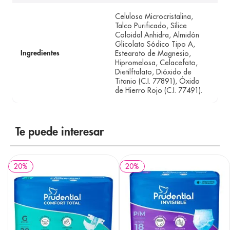
Celulosa Microcristalina,
Talco Purificado, Sílice
Coloidal Anhidra, Almidón
Glicolato Sódico Tipo A,
Estearato de Magnesio,
Ingredientes
Hipromelosa, Celacefato,
Dietilftalato, Dióxido de
Titanio (C.I. 77891), Óxido
de Hierro Rojo (C.I. 77491).
Te puede interesar
20
%
20
%