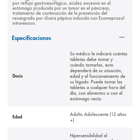
por reflujo gastroesofágico, acidez excesiva en el 
8
.
panolini
estómago producida por un tumor en el páncreas, 
tratamiento de continuación de la prevención del 
9
.
pediasure
resangrado por úlcera péptica inducida con Esomeprazol 
intravenoso.
10
.
desodorante
Especificaciones
Su médico le indicará cuántas
tabletas debe tomar y
cuándo tomarlas, esto
dependerá de su situación,
edad y el funcionamiento de
Dosis
su hígado. Puede tomar las
tabletas a cualquier hora del
día, con alimentos o con el
estómago vacío.
Adulto Adolescente (12 años
Edad
+)
Hipersensibilidad al