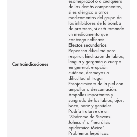
esomeprazol o a cualquiera
de los demás componentes,
si es alérgico a otros
medicamentos del grupo de
los inhibidores de la bomba
de protones, si está tomando
un medicamento que
contenga nelfinavir.
Efectos secundarios:
Repentina dificultad para
respirar, hinchazón de labios,
lengua y garganta o cuerpo
Contraindicaciones
en general, erupción
cutánea, desmayos o
dificultad al tragar.
Enrojecimiento de la piel con
ampollas o descamación.
Ampollas importantes y
sangrado de los labios, ojos,
boca, nariz y genitales.
Podría tratarse de un
“Síndrome de Stevens-
Johnson” o “necrólisis
epidérmica tóxica”.
Problemas hepáticos.