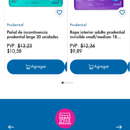
Prudential
Prudential
Pañal de incontinencia
Ropa interior adulto prudential
prudential large 20 unidades
invisible small/medium 18
unidades
PVP:
$
13
,
23
PVP:
$
12
,
36
$
10
,
58
$
9
,
89
Agregar
Agregar
Agregar