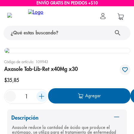
ENVÍO GRATIS EN PEDIDOS +$10
¿Qué estas buscando?
términos más buscados
Código de artículo
:
109943
1
.
protector solar
Axasole Tab-Lib-Ret x40Mg x30
2
.
pañales
$
35
,
85
3
.
eucerin
Agregar
4
.
cerave
5
.
nivea
Descripción
6
.
shampoo
Axasole reduce la cantidad de ácido que produce el 
7
.
bioderma
estómago, se utiliza para el tratamiento de enfermedad 