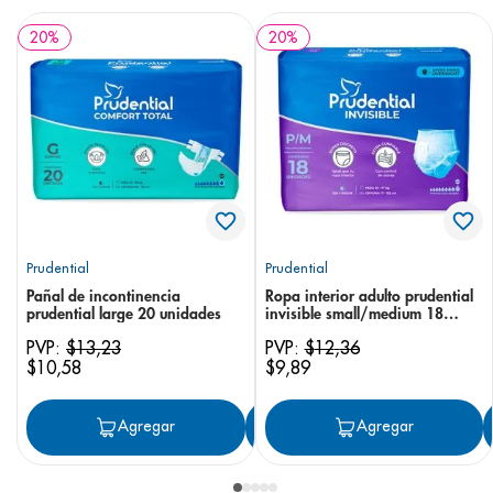
20
%
20
%
Prudential
Prudential
Pañal de incontinencia
Ropa interior adulto prudential
prudential large 20 unidades
invisible small/medium 18
unidades
PVP:
$
13
,
23
PVP:
$
12
,
36
$
10
,
58
$
9
,
89
Agregar
Agregar
Agregar