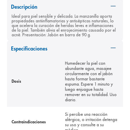
8
.
desodorante
Descripción
Ideal para piel sensible y delicada. La manzanilla aporta 
9
.
pediasure
propiedades antiinflamatorias y antisépticas naturales, lo 
que acelera la curación de heridas leves e inflamaciones 
10
.
panolini
de la piel. También alivia el enrojecimiento causado por el 
acné. Presentación: Jabón en barra de 90 g.
Especificaciones
Humedecer la piel con
abundante agua, masajee
circularmente con el jabón
hasta formar bastante
Dosis
espuma. Espere 1 minuto y
luego enjuague hasta
remover en su totalidad. Uso
diario.
Si percibe una reacción
alérgica, o irritación detenga
Contraindicaciones
su uso y consulte a su