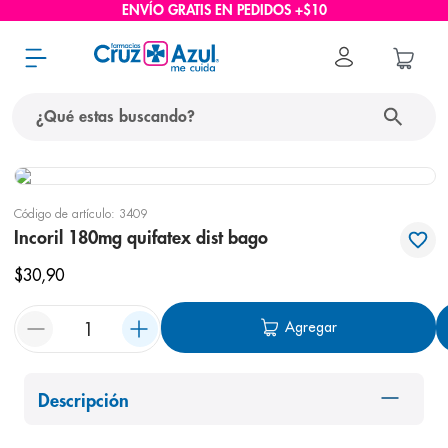
ENVÍO GRATIS EN PEDIDOS +$10
¿Qué estas buscando?
términos más buscados
Código de artículo
:
3409
1
.
protector solar
Incoril 180mg quifatex dist bago
2
.
pañales
$
30
,
90
3
.
eucerin
Agregar
4
.
cerave
5
.
nivea
6
.
shampoo
Descripción
7
.
bioderma