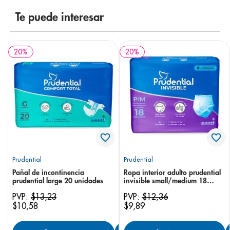
8
.
pediasure
Te puede interesar
9
.
panolini
10
.
prueba embarazo
20
%
20
%
Prudential
Prudential
Pañal de incontinencia
Ropa interior adulto prudential
prudential large 20 unidades
invisible small/medium 18
unidades
PVP:
$
13
,
23
PVP:
$
12
,
36
$
10
,
58
$
9
,
89