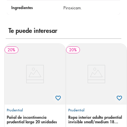
Piroxicam.
Ingredientes
Te puede interesar
20
%
20
%
Prudential
Prudential
Pañal de incontinencia
Ropa interior adulto prudential
prudential large 20 unidades
invisible small/medium 18
unidades