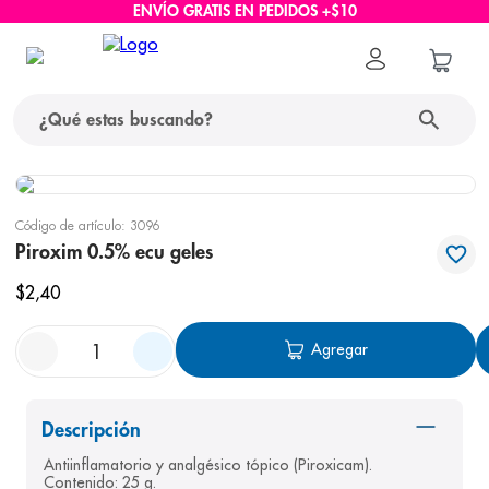
ENVÍO GRATIS EN PEDIDOS +$10
¿Qué estas buscando?
términos más buscados
Código de artículo
:
3096
1
.
protector solar
Piroxim 0.5% ecu geles
2
.
pañales
$
2
,
40
3
.
eucerin
Agregar
4
.
cerave
5
.
nivea
Descripción
6
.
shampoo
Antiinflamatorio y analgésico tópico (Piroxicam). 
7
.
bioderma
Contenido: 25 g.