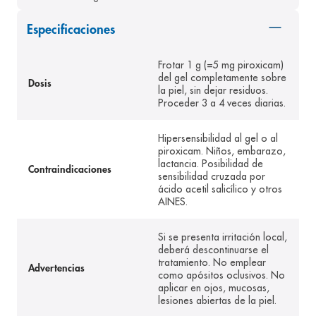
8
.
panolini
Especificaciones
9
.
pediasure
10
.
Frotar 1 g (=5 mg piroxicam)
prueba embarazo
del gel completamente sobre
Dosis
la piel, sin dejar residuos.
Proceder 3 a 4 veces diarias.
Hipersensibilidad al gel o al
piroxicam. Niños, embarazo,
lactancia. Posibilidad de
Contraindicaciones
sensibilidad cruzada por
ácido acetil salicílico y otros
AINES.
Si se presenta irritación local,
deberá descontinuarse el
tratamiento. No emplear
Advertencias
como apósitos oclusivos. No
aplicar en ojos, mucosas,
lesiones abiertas de la piel.