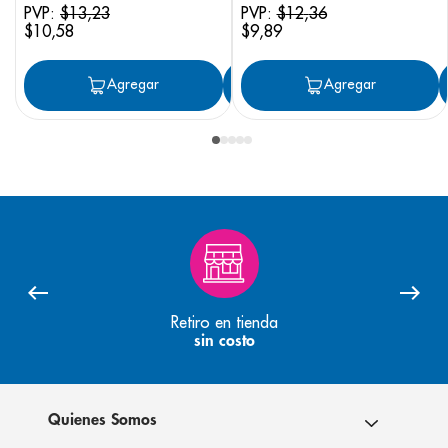
PVP:
$
13
,
23
PVP:
$
12
,
36
$
10
,
58
$
9
,
89
Agregar
Agregar
Agregar
Retiro en tienda
sin costo
Quienes Somos