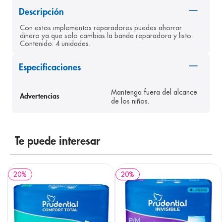
8
.
panolini
Descripción
Con estos implementos reparadores puedes ahorrar 
9
.
pediasure
dinero ya que solo cambias la banda reparadora y listo. 
Contenido: 4 unidades.
10
.
desodorante
Especificaciones
Mantenga fuera del alcance
Advertencias
de los niños.
Te puede interesar
20
%
20
%