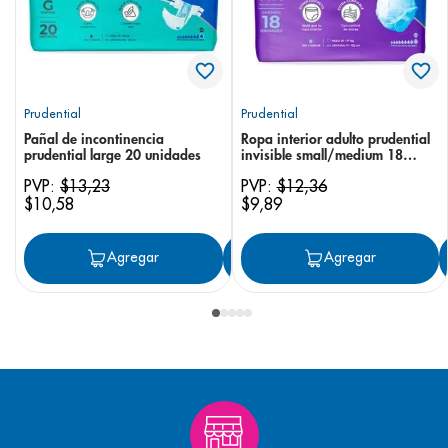
Prudential
Prudential
Pañal de incontinencia
Ropa interior adulto prudential
prudential large 20 unidades
invisible small/medium 18
unidades
PVP:
$
13
,
23
PVP:
$
12
,
36
$
10
,
58
$
9
,
89
Agregar
Agregar
Agregar