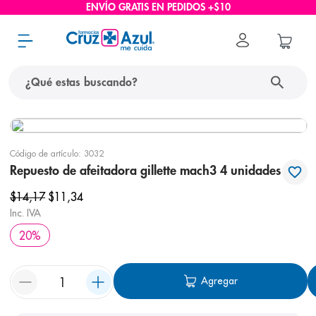
ENVÍO GRATIS EN PEDIDOS +$10
¿Qué estas buscando?
términos más buscados
Código de artículo
:
3032
1
.
protector solar
Repuesto de afeitadora gillette mach3 4 unidades
2
.
pañales
$
14
,
17
$
11
,
34
3
.
eucerin
Inc. IVA
4
.
cerave
20
%
5
.
nivea
Agregar
6
.
shampoo
7
.
bioderma