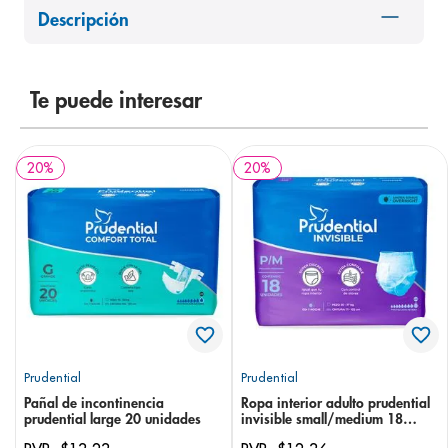
Descripción
8
.
desodorante
9
.
pediasure
10
.
panolini
Te puede interesar
20
%
20
%
Prudential
Prudential
Pañal de incontinencia
Ropa interior adulto prudential
prudential large 20 unidades
invisible small/medium 18
unidades