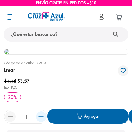
ENVÍO GRATIS EN PEDIDOS +$10
¿Qué estas buscando?
términos más buscados
Código de artículo
:
103020
1
.
protector solar
Lmar
2
.
pañales
$
4
,
46
$
3
,
57
3
.
eucerin
Inc. IVA
20
%
4
.
cerave
5
.
nivea
Agregar
6
.
bioderma
7
.
shampoo