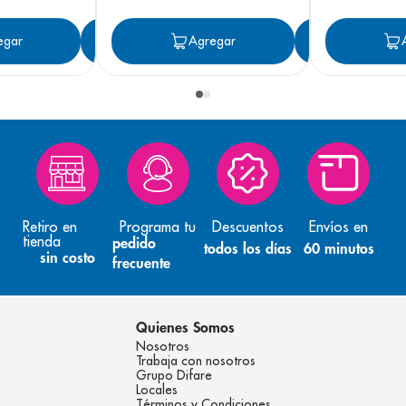
egar
Agregar
Agregar
Agreg
Retiro en
Programa tu
Descuentos
Envíos en
tienda
pedido
todos los días
60 minutos
sin costo
frecuente
Quienes Somos
Nosotros
Trabaja con nosotros
Grupo Difare
Locales
Términos y Condiciones