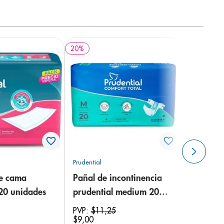
20
%
Prudential
de cama
Pañal de incontinencia
 20 unidades
prudential medium 20
unidades
PVP:
$
11
,
25
$
9
,
00