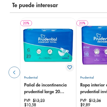
Te puede interesar
20
%
20
%
Prudential
Prudential
Pañal de incontinencia
Ropa interior 
prudential large 20
prudential invi
unidades
small/medium
PVP:
$
13
,
23
PVP:
$
12
,
36
$
10
,
58
$
9
,
89
unidades