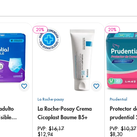
20
%
20
%
La Roche-posay
Prudential
adulto
La Roche-Posay Crema
Protector 
sible
Cicaplast Baume B5+
prudential
 18
PVP:
$
16
,
17
PVP:
$
10
,
37
$
12
,
94
$
8
,
30