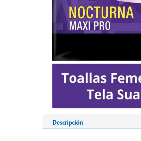
9
.
pediasure
10
.
desodorant
Descripción