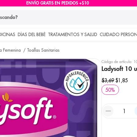
ENVÍO GRATIS EN PEDIDOS +$10
ndo?
DICINAS
DÍAS DEL BEBÉ
TRATAMIENTOS Y SALUD
CUIDADO PERSON
 más buscados
ma Femenina
Toallas Sanitarias
lar
Código de artículo
:
1
Ladysoft 10 
$
3
,
69
$
1
,
85
50
%