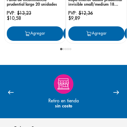
prudential large 20 unidades
invisible small/medium 18
unidades
PVP:
$
13
,
23
PVP:
$
12
,
36
$
10
,
58
$
9
,
89
Agregar
Agregar
Agregar
Retiro en tienda
sin costo