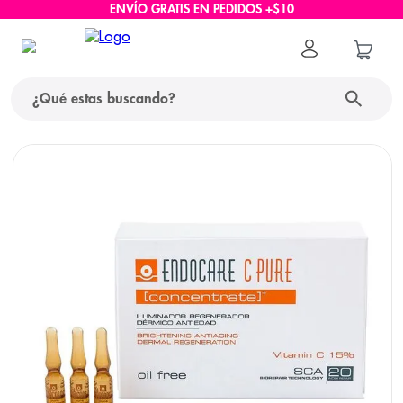
ENVÍO GRATIS EN PEDIDOS +$10
¿Qué estas buscando?
términos más buscados
1
.
protector solar
2
.
pañales
3
.
eucerin
4
.
cerave
5
.
nivea
6
.
shampoo
7
.
bioderma