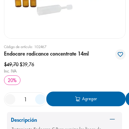
8
.
panolini
9
.
pediasure
10
.
prueba embarazo
Código de artículo
:
102467
Endocare radicance concentrate 14ml
$
49
,
70
$
39
,
76
Inc. IVA
20
%
Agregar
Descripción