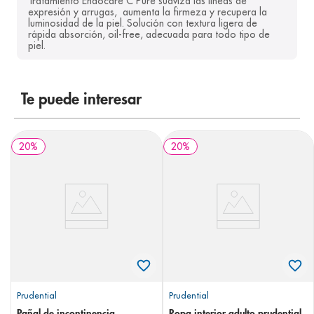
Tratamiento Endocare C Pure suaviza las líneas de 
expresión y arrugas,  aumenta la firmeza y recupera la 
luminosidad de la piel. Solución con textura ligera de 
rápida absorción, oil-free, adecuada para todo tipo de 
piel.
Te puede interesar
20
%
20
%
Prudential
Prudential
Pañal de incontinencia
Ropa interior adulto prudential