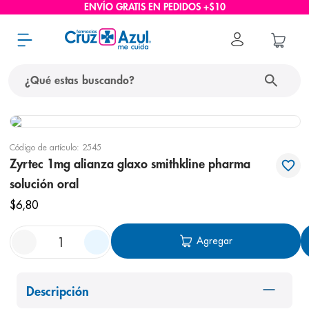
ENVÍO GRATIS EN PEDIDOS +$10
¿Qué estas buscando?
términos más buscados
Código de artículo
:
2545
1
.
protector solar
Zyrtec 1mg alianza glaxo smithkline pharma
2
.
pañales
solución oral
3
.
eucerin
$
6
,
80
4
.
cerave
Agregar
5
.
nivea
6
.
shampoo
Descripción
7
.
bioderma