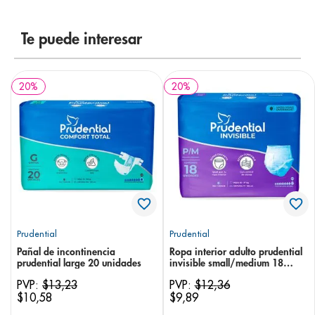
8
.
pediasure
Te puede interesar
9
.
panolini
10
.
prueba embarazo
20
%
20
%
Prudential
Prudential
Pañal de incontinencia
Ropa interior adulto prudential
prudential large 20 unidades
invisible small/medium 18
unidades
PVP:
$
13
,
23
PVP:
$
12
,
36
$
10
,
58
$
9
,
89