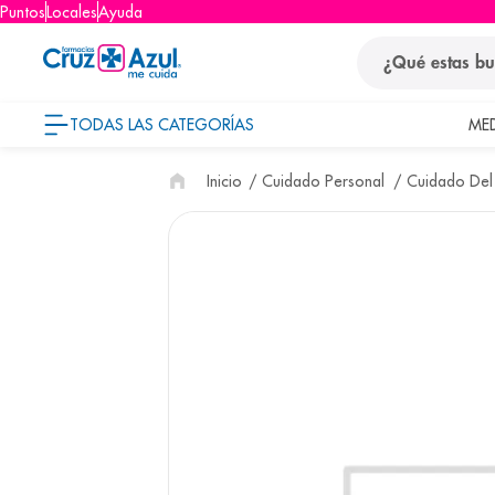
Puntos
Locales
Ayuda
¿Qué estas busca
TODAS LAS CATEGORÍAS
ME
términos
Cuidado Personal
Cuidado Del
1
.
protector so
2
.
pañales
3
.
eucerin
4
.
cerave
5
.
nivea
6
.
bioderma
7
.
shampoo
8
.
pediasure