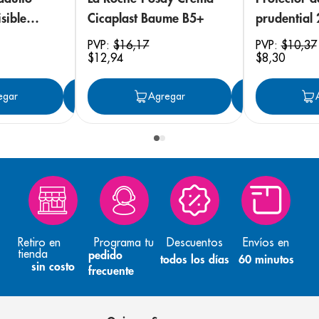
sible
Cicaplast Baume B5+
prudential
 18
PVP:
$
16
,
17
PVP:
$
10
,
37
$
12
,
94
$
8
,
30
egar
Agregar
Agregar
Agreg
Retiro en
Programa tu
Descuentos
Envíos en
tienda
pedido
todos los días
60 minutos
sin costo
frecuente