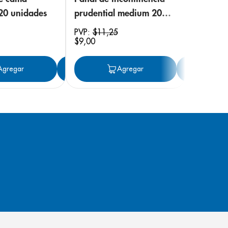
 20 unidades
prudential medium 20
unidades
PVP:
$
11
,
25
$
9
,
00
ar
Agregar
Agregar
Agregar
Ag