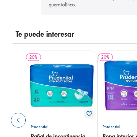
queratolítico.
Te puede interesar
20
%
20
%
Prudential
Prudential
Pañal de incontinencia
Ropa interior 