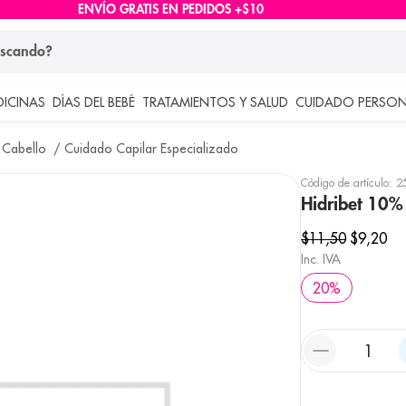
ENVÍO GRATIS EN PEDIDOS +$10
ndo?
DICINAS
DÍAS DEL BEBÉ
TRATAMIENTOS Y SALUD
CUIDADO PERSON
 más buscados
 Cabello
Cuidado Capilar Especializado
lar
Código de artículo
:
2
Hidribet 10%
$
11
,
50
$
9
,
20
Inc. IVA
20
%