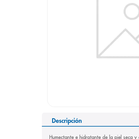
9
.
panolini
10
.
prueba emb
Descripción
Humectante e hidratante de la piel seca y 