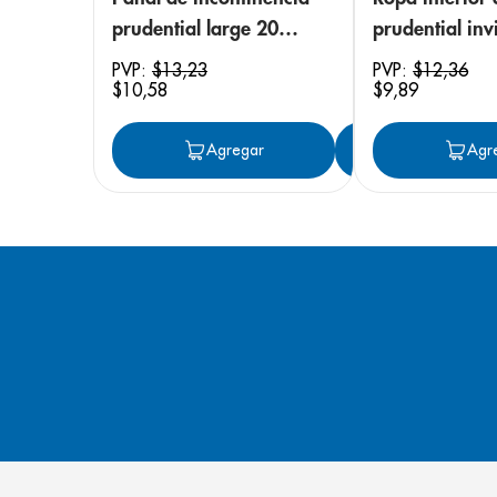
prudential large 20
prudential invi
unidades
small/medium
PVP:
$
13
,
23
PVP:
$
12
,
36
$
10
,
58
$
9
,
89
unidades
Agregar
Agregar
Agr