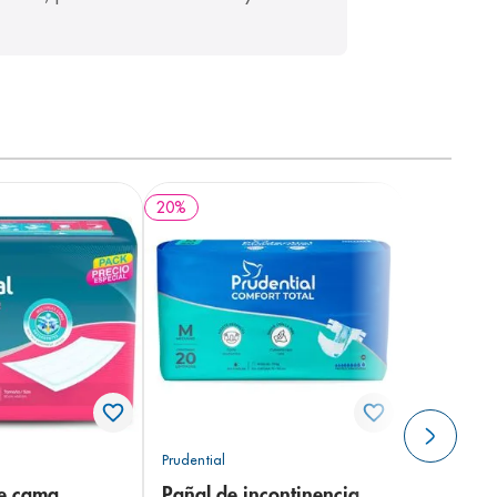
20
%
Prudential
de cama
Pañal de incontinencia