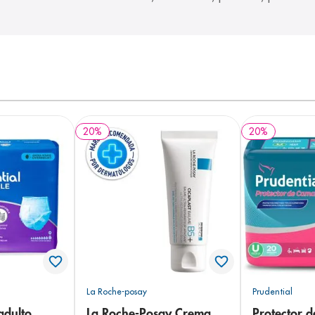
20
%
20
%
La Roche-posay
Prudential
adulto
La Roche-Posay Crema
Protector 