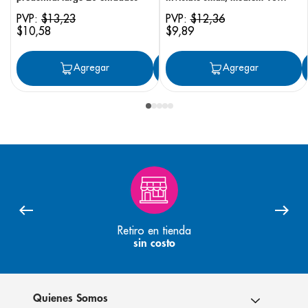
unidades
PVP:
$
13
,
23
PVP:
$
12
,
36
$
10
,
58
$
9
,
89
Agregar
Agregar
Agregar
Retiro en tienda
sin costo
Quienes Somos