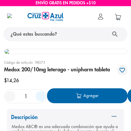
ENVÍO GRATIS EN PEDIDOS +$10
¿Qué estas buscando?
términos más buscados
Código de artículo
:
98073
1
.
protector solar
Medox 200/10mg leterago - unipharm tableta
2
.
pañales
$
14
,
26
3
.
eucerin
Agregar
4
.
cerave
5
.
nivea
6
.
shampoo
Descripción
Medox ABC® es una adecuada combinación que ayuda a 
7
.
bioderma