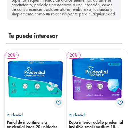
suplir los requerimientos de dichos elementos durante el 
crecimiento, períodos posteriores a una infección, casos 
8
.
panolini
de convalecencia postoperatoria, embarazo, lactancia y 
simplemente como un reconstituyente para cualquier edad.
9
.
pediasure
10
.
desodorante
Te puede interesar
20
%
20
%
Prudential
Prudential
Pañal de incontinencia
Ropa interior adulto prudential
prudential large 20 unidades
invisible small/medium 18