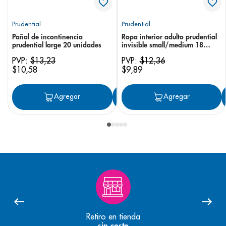
Prudential
Prudential
Pañal de incontinencia
Ropa interior adulto prudential
prudential large 20 unidades
invisible small/medium 18
unidades
PVP:
$
13
,
23
PVP:
$
12
,
36
$
10
,
58
$
9
,
89
Agregar
Agregar
Agregar
Retiro en tienda
sin costo