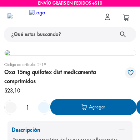
ENVÍO GRATIS EN PEDIDOS +$10
¿Qué estas buscando?
términos más buscados
Código de artículo
:
2419
1
.
protector solar
Oxa 15mg quifatex dist medicamenta
comprimidos
2
.
pañales
$
23
,
10
3
.
eucerin
4
.
cerave
Agregar
5
.
nivea
6
.
shampoo
Descripción
7
.
bioderma