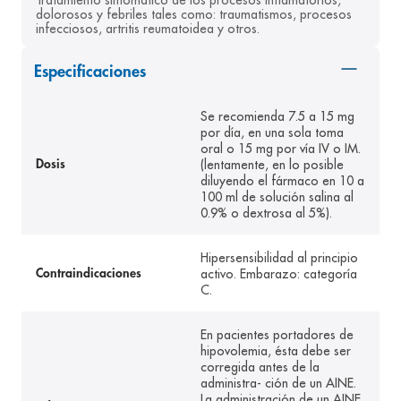
Tratamiento sintomático de los procesos inflamatorios, 
dolorosos y febriles tales como: traumatismos, procesos 
8
.
panolini
infecciosos, artritis reumatoidea y otros.
9
.
pediasure
Especificaciones
10
.
desodorante
Se recomienda 7.5 a 15 mg
por día, en una sola toma
oral o 15 mg por vía IV o IM.
(lentamente, en lo posible
Dosis
diluyendo el fármaco en 10 a
100 ml de solución salina al
0.9% o dextrosa al 5%).
Hipersensibilidad al principio
activo. Embarazo: categoría
Contraindicaciones
C.
En pacientes portadores de
hipovolemia, ésta debe ser
corregida antes de la
administra- ción de un AINE.
La administración de un AINE