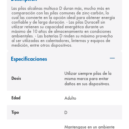
8
.
pediasure
Las pilas alcalinas multiuso D duran más, mucho más en 
comparación con las pilas comunes de zinc-carbón, lo 
9
.
panolini
cual las convierte en la opción ideal para obtener energía 
confiable y de larga duración. - Las pilas Duracell sin 
10
.
prueba embarazo
utilizar retienen su capacidad energética durante un 
máximo de 10 años de almacenamiento en condiciones 
ambientales. - Las baterías D rinden su máximo provecho 
al ser utilizadas en calentadores, linternas y equipos de 
medición, entre otros dispositivos. 
Especificaciones
Utilizar siempre pilas de la
misma marca para evitar
Dosis
daños en sus dispositivos.
Adulto
Edad
D
Tipo
Mantengase en un ambiente