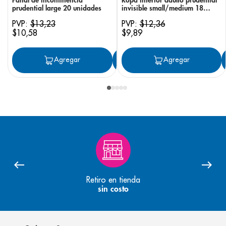
prudential large 20 unidades
invisible small/medium 18
unidades
PVP:
$
13
,
23
PVP:
$
12
,
36
$
10
,
58
$
9
,
89
Agregar
Agregar
Agregar
Retiro en tienda
sin costo