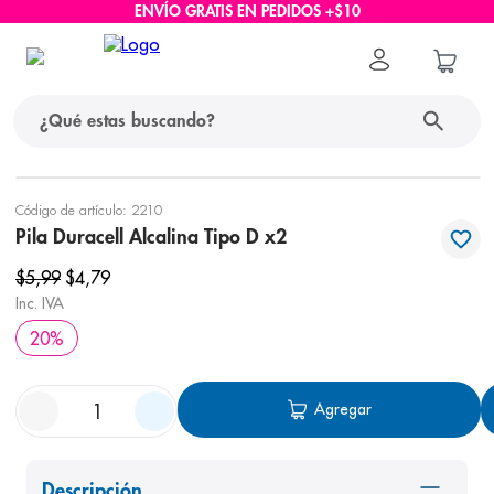
ENVÍO GRATIS EN PEDIDOS +$10
¿Qué estas buscando?
términos más buscados
Código de artículo
:
2210
Pila Duracell Alcalina Tipo D x2
1
.
protector solar
$
5
,
99
$
4
,
79
2
.
pañales
Inc. IVA
3
.
eucerin
20
%
4
.
cerave
5
.
nivea
Agregar
6
.
bioderma
7
.
shampoo
Descripción