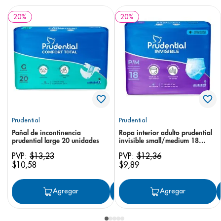
20
%
20
%
Prudential
Prudential
Pañal de incontinencia
Ropa interior adulto prudential
prudential large 20 unidades
invisible small/medium 18
unidades
PVP:
$
13
,
23
PVP:
$
12
,
36
$
10
,
58
$
9
,
89
Agregar
Agregar
Agregar