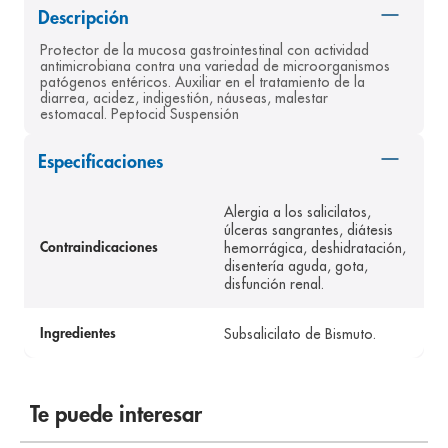
Descripción
8
.
panolini
Protector de la mucosa gastrointestinal con actividad 
9
.
pediasure
antimicrobiana contra una variedad de microorganismos 
patógenos entéricos. Auxiliar en el tratamiento de la 
10
.
desodorante
diarrea, acidez, indigestión, náuseas, malestar 
estomacal. Peptocid Suspensión
Especificaciones
Alergia a los salicilatos,
úlceras sangrantes, diátesis
hemorrágica, deshidratación,
Contraindicaciones
disentería aguda, gota,
disfunción renal.
Subsalicilato de Bismuto.
Ingredientes
Te puede interesar