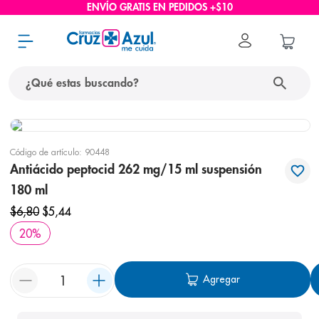
ENVÍO GRATIS EN PEDIDOS +$10
¿Qué estas buscando?
términos más buscados
Código de artículo
:
90448
1
.
protector solar
Antiácido peptocid 262 mg/15 ml suspensión
2
.
pañales
180 ml
3
.
eucerin
$
6
,
80
$
5
,
44
20
%
4
.
cerave
5
.
nivea
Agregar
6
.
shampoo
7
.
bioderma