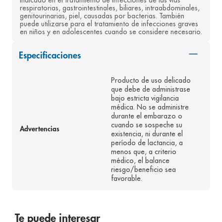
Indicado en el tratamiento de infecciones de las vías 
respiratorias, gastrointestinales, biliares, intraabdominales, 
8
.
panolini
genitourinarias, piel, causadas por bacterias. También 
puede utilizarse para el tratamiento de infecciones graves 
9
.
pediasure
en niños y en adolescentes cuando se considere necesario.
10
.
desodorante
Especificaciones
Producto de uso delicado
que debe de administrase
bajo estricta vigilancia
médica. No se administre
durante el embarazo o
cuando se sospeche su
Advertencias
existencia, ni durante el
período de lactancia, a
menos que, a criterio
médico, el balance
riesgo/beneficio sea
favorable.
Te puede interesar