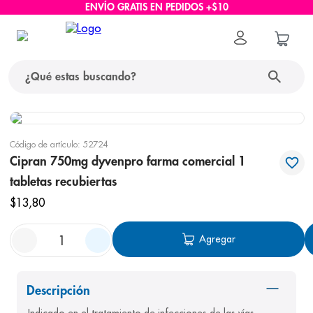
ENVÍO GRATIS EN PEDIDOS +$10
¿Qué estas buscando?
términos más buscados
Código de artículo
:
52724
1
.
protector solar
Cipran 750mg dyvenpro farma comercial 1
tabletas recubiertas
2
.
pañales
$
13
,
80
3
.
eucerin
4
.
cerave
Agregar
5
.
nivea
6
.
shampoo
Descripción
7
.
bioderma