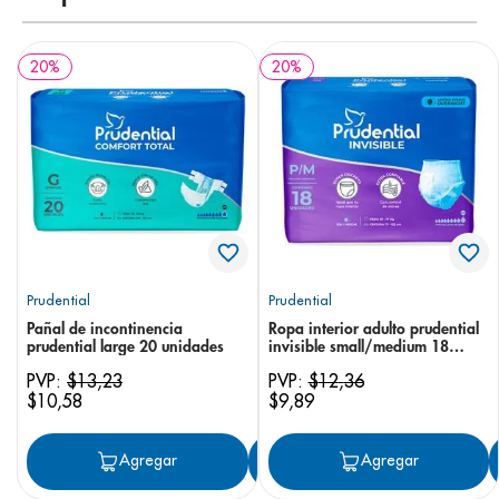
20
%
20
%
Prudential
Prudential
Pañal de incontinencia
Ropa interior adulto prudential
prudential large 20 unidades
invisible small/medium 18
unidades
PVP:
$
13
,
23
PVP:
$
12
,
36
$
10
,
58
$
9
,
89
Agregar
Agregar
Agregar