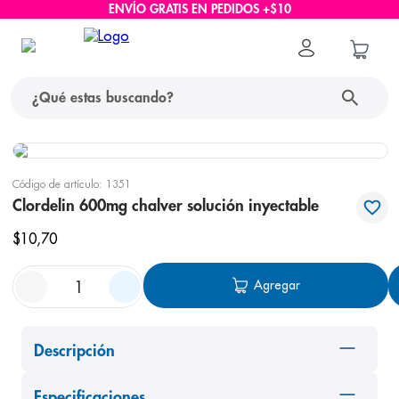
ENVÍO GRATIS EN PEDIDOS +$10
¿Qué estas buscando?
términos más buscados
Código de artículo
:
1351
1
.
protector solar
Clordelin 600mg chalver solución inyectable
2
.
pañales
$
10
,
70
3
.
eucerin
Agregar
4
.
cerave
5
.
nivea
Descripción
6
.
bioderma
7
.
shampoo
Especificaciones