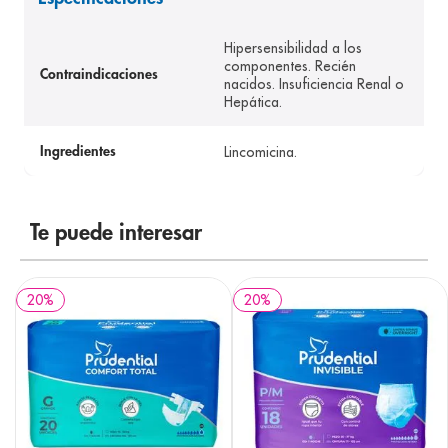
8
.
desodorante
Hipersensibilidad a los
9
.
pediasure
componentes. Recién
Contraindicaciones
nacidos. Insuficiencia Renal o
10
.
panolini
Hepática.
Lincomicina.
Ingredientes
Te puede interesar
20
%
20
%