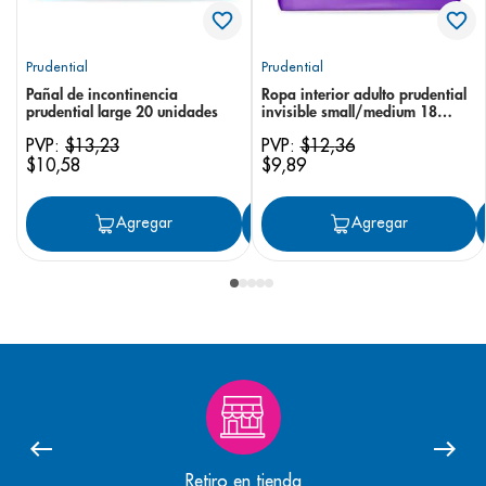
Prudential
Prudential
Pañal de incontinencia
Ropa interior adulto prudential
prudential large 20 unidades
invisible small/medium 18
unidades
PVP:
$
13
,
23
PVP:
$
12
,
36
$
10
,
58
$
9
,
89
Agregar
Agregar
Agregar
Retiro en tienda