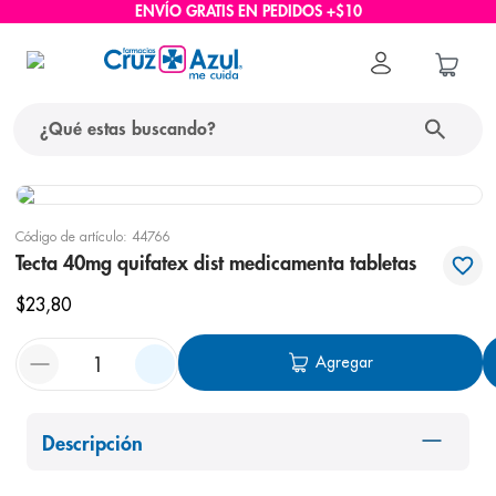
ENVÍO GRATIS EN PEDIDOS +$10
¿Qué estas buscando?
términos más buscados
Código de artículo
:
44766
1
.
protector solar
Tecta 40mg quifatex dist medicamenta tabletas
2
.
pañales
$
23
,
80
3
.
eucerin
Agregar
4
.
cerave
5
.
nivea
6
.
bioderma
Descripción
7
.
shampoo