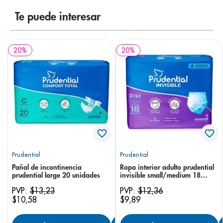
8
.
desodorante
Te puede interesar
9
.
pediasure
10
.
panolini
20
%
20
%
Prudential
Prudential
Pañal de incontinencia
Ropa interior adulto prudential
prudential large 20 unidades
invisible small/medium 18
unidades
PVP:
$
13
,
23
PVP:
$
12
,
36
$
10
,
58
$
9
,
89